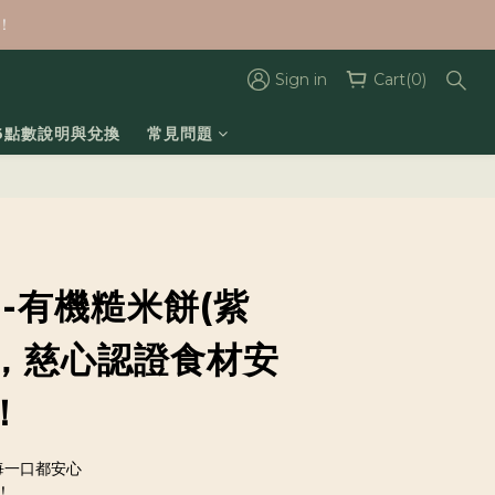
！
Sign in
Cart(0)
26點數說明與兌換
常見問題
-有機糙米餅(紫
)，慈心認證食材安
！
每一口都安心
！