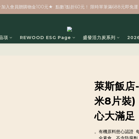
★加入會員贈購物金100元★  點數1點折60元！ 限時單筆滿688元即免運
品項
REWOOD ESG Page
盛發活力炭系列
20
萊斯飯店-
米8片裝
心大滿足
。有機原料慈心認證  
。全素食、不含防腐劑