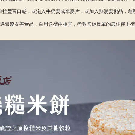
沙拉豐富口感，或泡入牛奶變成米麥片，或加入熱湯變粥品，創
選銀髮友善食品，自用送禮兩相宜，孝敬爸媽長輩的最佳伴手禮