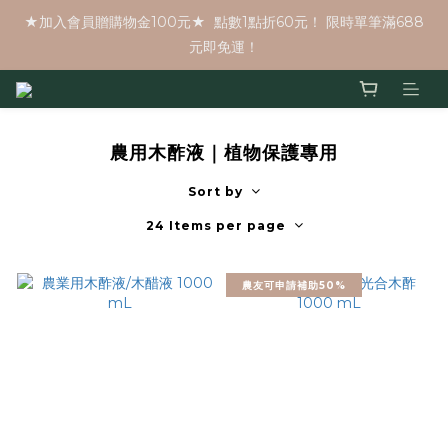
★加入會員贈購物金100元★  點數1點折60元！ 限時單筆滿688
元即免運！
農用木酢液｜植物保護專用
Sort by
24 Items per page
農友可申請補助50%