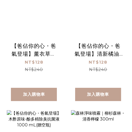
【爸佔你的心・爸
【爸佔你的心・爸
氣登場】薰衣草檸
氣登場】清新橘油-
檬-酚多精除臭抗菌
酚多精除臭抗菌液
NT$128
NT$128
液 1000 mL(贈空
1000 mL(贈空瓶)
NT$240
NT$240
瓶)
加入購物車
加入購物車