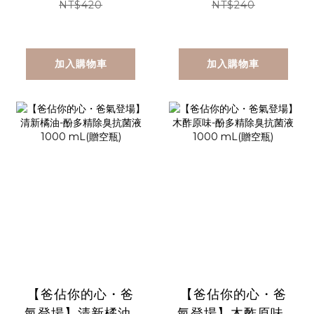
液 1000 mL(贈空
NT$420
NT$240
瓶)
加入購物車
加入購物車
【爸佔你的心・爸
【爸佔你的心・爸
氣登場】清新橘油-
氣登場】木酢原味-