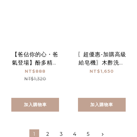
【爸佔你的心・爸
〖超優惠-加購高級
氣登場】酚多精除
給皂機〗木酢洗手
臭抗菌液 4900
慕斯 1000
NT$888
NT$1,650
mL雙入組+贈空瓶
mL*3(贈高機給皂
NT$1,320
*1
機)
加入購物車
加入購物車
1
2
3
4
5