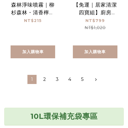
森林淨味噴霧｜柳
【免運｜居家清潔
杉森林・清香檸檬
四寶組】廚房
300ml
450ml+浴廁
NT$215
NT$799
450ml+洗碗慕斯
NT$1,020
450ml+so easy
手洗精450ml
加入購物車
加入購物車
1
2
3
4
5
10L環保補充袋專區