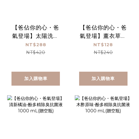
【爸佔你的心・爸
【爸佔你的心・爸
氣登場】太陽洗衣
氣登場】薰衣草檸
精 1000 mL
檬-酚多精除臭抗菌
NT$288
NT$128
液 1000 mL(贈空
NT$420
NT$240
瓶)
加入購物車
加入購物車