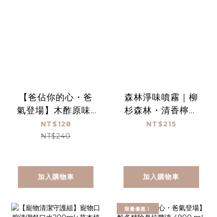
【爸佔你的心・爸
森林淨味噴霧｜柳
氣登場】木酢原味-
杉森林・清香檸檬
酚多精除臭抗菌液
300ml
NT$128
NT$215
1000 mL(贈空瓶)
NT$240
加入購物車
加入購物車
限量優惠！