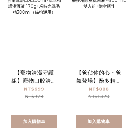
【寵物清潔守護
【爸佔你的心・爸
組】寵物口腔清潔
氣登場】酚多精除
舒口水200ml+草
臭抗菌液 4900
NT$699
NT$888
本植護潔耳液
mL雙入組+贈空瓶
NT$978
NT$1,320
170g+炭時光洗毛
*1
精300ml（貓狗通
用）
加入購物車
加入購物車