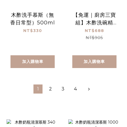
木酢洗手慕斯（無
【免運｜廚房三寶
香日常型）500ml
組】木酢洗碗精
1000ml+廚房清潔
NT$330
NT$688
450ml+木酢洗手
NT$905
慕斯340ml
加入購物車
加入購物車
1
2
3
4