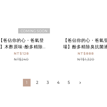
COMING SOON
【爸佔你的心・爸氣登
【爸佔你的心・爸氣
】木酢原味-酚多精除臭
場】酚多精除臭抗菌
菌液 1000 mL(贈空瓶)
4900 mL雙入組+贈
NT$128
NT$888
*1
NT$240
NT$1,320
1
2
3
4
5