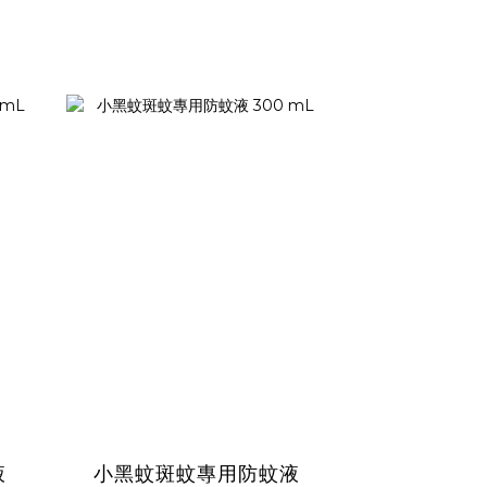
液
小黑蚊斑蚊專用防蚊液