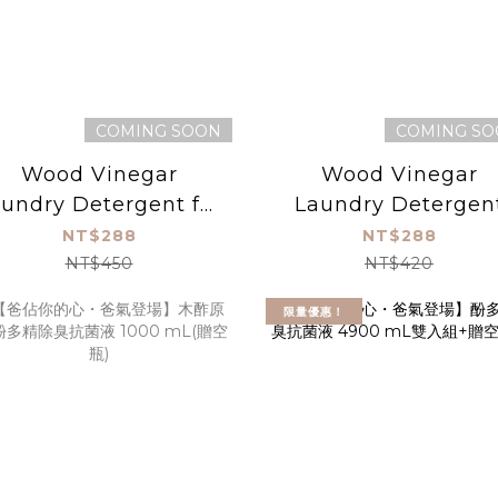
COMING SOON
COMING S
Wood Vinegar
Wood Vinegar
undry Detergent for
Laundry Detergen
Sportswear
NT$288
NT$288
1000g【#30812】
NT$450
NT$420
限量優惠！