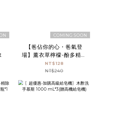
OON
COMING SOON
【爸佔你的心・爸氣登
t
場】薰衣草檸檬-酚多精除
臭抗菌液 1000 mL(贈空
NT$128
瓶)
NT$240