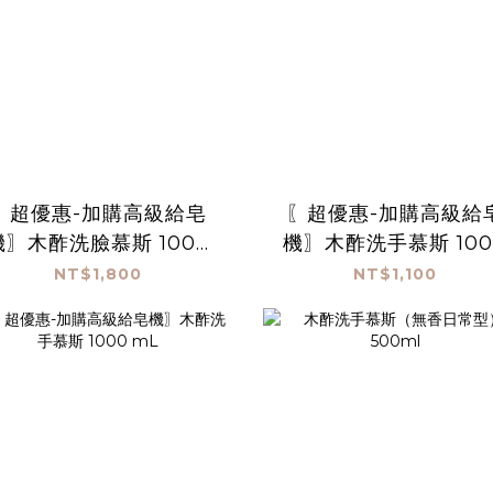
〖超優惠-加購高級給皂
〖超優惠-加購高級給
機〗木酢洗臉慕斯 1000
機〗木酢洗手慕斯 100
mL*3(贈高級給皂機)
mL*2
NT$1,800
NT$1,100