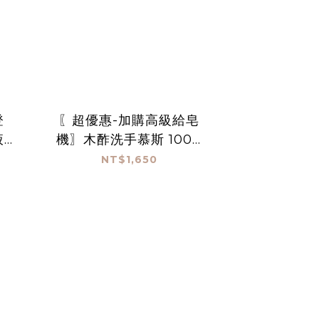
登
〖超優惠-加購高級給皂
液
機〗木酢洗手慕斯 1000
空瓶
mL*3(贈高機給皂機)
NT$1,650