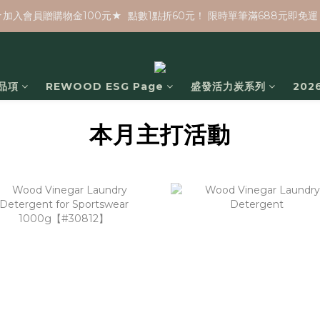
★加入會員贈購物金100元★  點數1點折60元！ 限時單筆滿688元即免運
品項
REWOOD ESG Page
盛發活力炭系列
20
本月主打活動