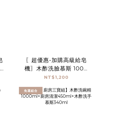
皂
〖超優惠-加購高級給皂
0
機〗木酢洗臉慕斯 1000
mL*2
NT$1,200
免運組合