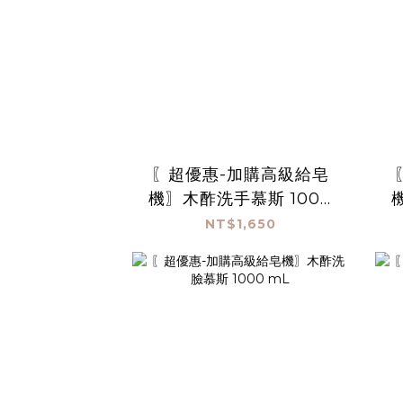
〖超優惠-加購高級給皂
機〗木酢洗手慕斯 1000
mL*3(贈高機給皂機)
NT$1,650