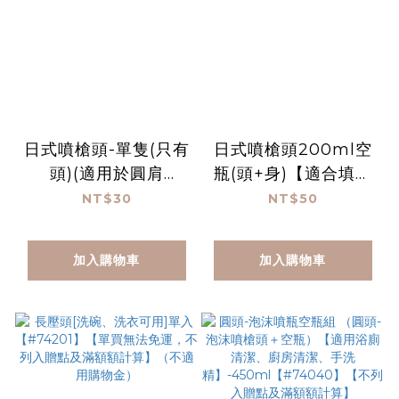
日式噴槍頭-單隻(只有
日式噴槍頭200ml空
頭)(適用於圓肩
瓶(頭+身)【適合填裝
200ml空瓶與酚多精
小黑蚊防蚊液、防蟎抗
NT$30
NT$50
空瓶)【#74037】
菌)【#74038】【單
【不列入滿額額與免運
買無法免運，不列入贈
加入購物車
加入購物車
計算，不適用購物金】
點及滿額額計算】（不
適用購物金）