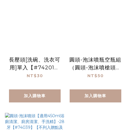
長壓頭[洗碗、洗衣可
圓頭-泡沫噴瓶空瓶組
用]單入【#74201】
（圓頭-泡沫噴槍頭＋
【單買無法免運，不列
空瓶）【適用浴廁清
NT$30
NT$50
入贈點及滿額額計算】
潔、廚房清潔、手洗
（不適用購物金）
精】-450ml【#74040
加入購物車
加入購物車
【不列入贈點及滿額額
計算】