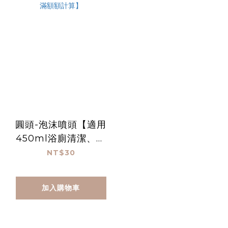
圓頭-泡沫噴頭【適用
450ml浴廁清潔、廚
房清潔、手洗精】-28
NT$30
牙【#74039】【不列
入贈點及滿額額計算】
加入購物車