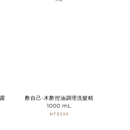
露
酢自己-木酢控油調理洗髮精
1000 mL
NT$520