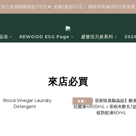
★加入會員贈購物金100元★  點數1點折60元！ 限時單筆滿688元即免運
品項
REWOOD ESG Page
盛發活力炭系列
20
來店必買
免運！