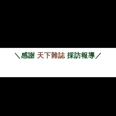
＼感謝
天下雜誌
採訪報導／