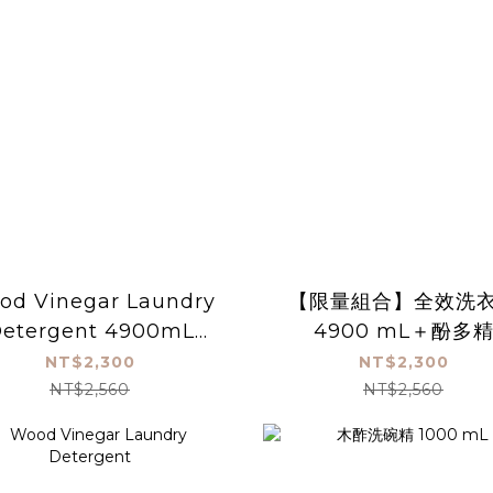
od Vinegar Laundry
【限量組合】全效洗
etergent 4900mL
4900 mL＋酚多
【#30810】
4900mL
NT$2,300
NT$2,300
NT$2,560
NT$2,560