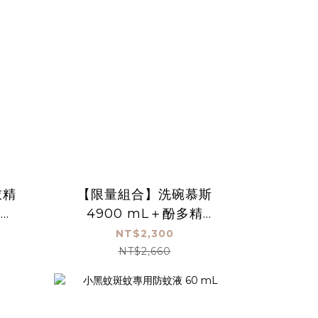
衣精
【限量組合】洗碗慕斯
精
4900 mL＋酚多精
4900mL
NT$2,300
NT$2,660