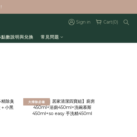
！
Sign in
Cart(0)
26點數說明與兌換
常見問題
prev
next
大掃除必備