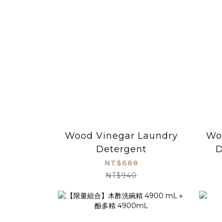
Wood Vinegar Laundry
Wo
Detergent
D
NT$688
NT$940