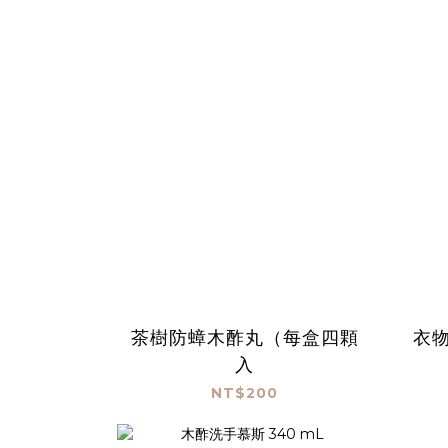
茶樹防蟑木酢丸（每盒四顆
衣物
入
NT$200