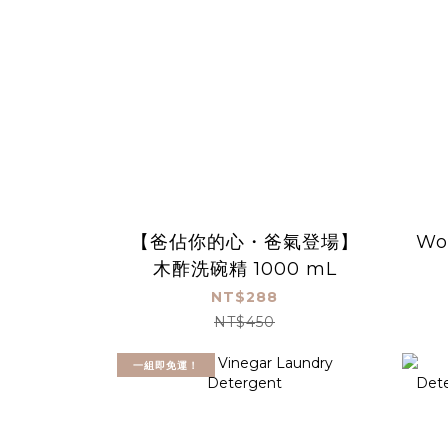
【爸佔你的心・爸氣登場】
Wo
木酢洗碗精 1000 mL
NT$288
NT$450
一組即免運！