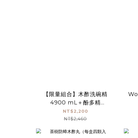
【限量組合】木酢洗碗精
Wo
4900 mL＋酚多精
4900mL
NT$2,200
NT$2,460