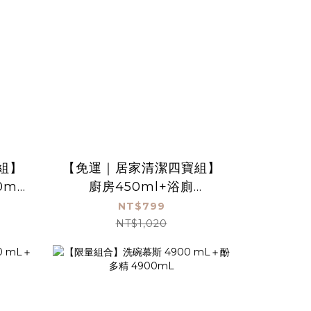
組】
【免運｜居家清潔四寶組】
0mL
廚房450ml+浴廁
蚊防
450ml+洗碗慕斯
NT$799
450ml+so easy 手洗精
NT$1,020
450ml