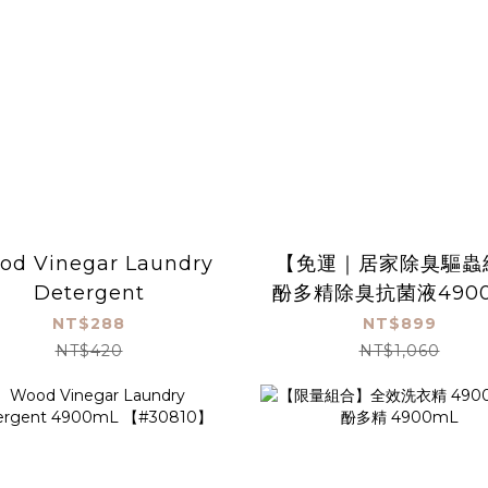
od Vinegar Laundry
【免運｜居家除臭驅蟲
Detergent
酚多精除臭抗菌液490
＋茶樹木酢丸1盒＋小黑
NT$288
NT$899
蚊液60mL
NT$420
NT$1,060