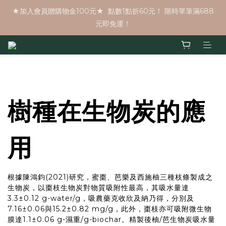
★加入會員贈購物金100元★  點數1點折60元！ 限時單筆滿688
元即免運！
樹種在生物炭的應
用
根據陳鴻鈞(2021)研究，蜜棗、芭樂及西施柚三種枝條製成之
生物炭，以棗枝生物炭對物質吸附性最高，其吸水量達
3.3±0.12 g-water/g，吸農藥克收欣及納乃得，分別及
7.16±0.06與15.2±0.82 mg/g，此外，棗枝亦可吸附微生物
膜達1.1±0.06 g-濕重/g-biochar。精製後柚/芭生物炭吸水量