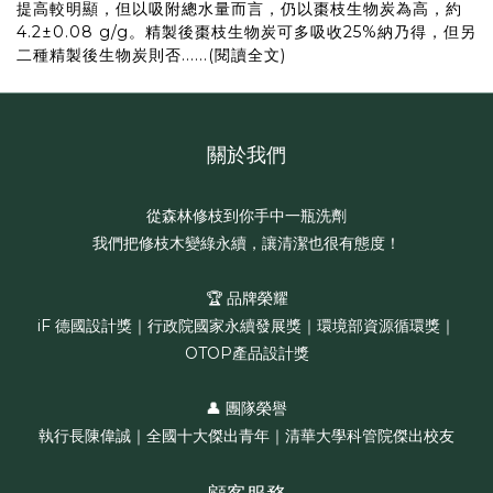
提高較明顯，但以吸附總水量而言，仍以棗枝生物炭為高，約
4.2±0.08 g/g。精製後棗枝生物炭可多吸收25%納乃得，但另
二種精製後生物炭則否......
(閱讀全文)
關於我們
從森林修枝到你手中一瓶洗劑
我們把修枝木變綠永續，讓清潔也很有態度！
🏆 品牌榮耀
iF 德國設計獎｜行政院國家永續發展獎｜環境部資源循環獎｜
OTOP產品設計獎
👤 團隊榮譽
執行長陳偉誠｜全國十大傑出青年｜清華大學科管院傑出校友