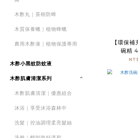
木酢丸｜茶樹防蟑
木質保養蠟｜植物蜂蠟
【環保補
農用木酢液｜植物保護專用
碗精 4
NT$
木酢小黑蚊防蚊液
木酢肌膚清潔系列
木酢肌膚清潔｜優惠組合
沐浴｜享受沐浴森林中
洗髮｜控油調理柔亮髮絲
洗臉｜輕卸妝好溫和