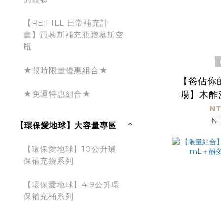
【RE:FILL 日常補充計
畫】買慕斯補充瓶贈慕斯空
瓶
★限時限量優惠組合★
【爸佔你
★免運特惠組合★
場】木酢洗
NT
NT
【環保愛地球】大容量專區
【環保愛地球】10公升環
保補充袋系列
【環保愛地球】4.9公升環
保補充桶系列