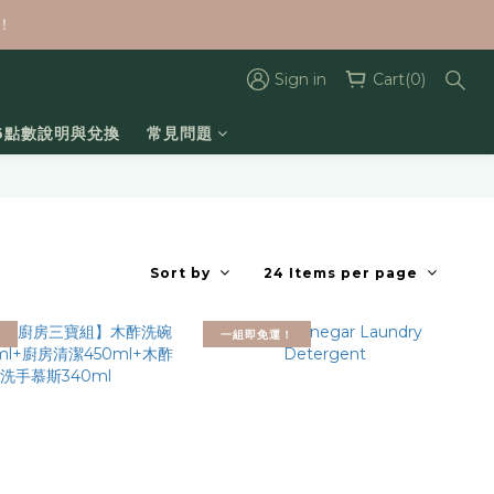
！
Sign in
Cart(0)
26點數說明與兌換
常見問題
Sort by
24 Items per page
一組即免運！