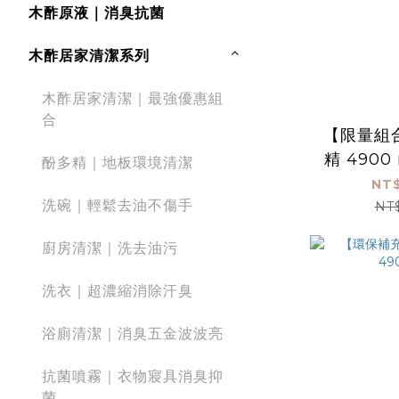
木酢原液｜消臭抗菌
木酢居家清潔系列
木酢居家清潔｜最強優惠組
合
【限量組
精 490
酚多精｜地板環境清潔
49
NT$
洗碗｜輕鬆去油不傷手
NT
廚房清潔｜洗去油污
洗衣｜超濃縮消除汗臭
浴廁清潔｜消臭五金波波亮
抗菌噴霧｜衣物寢具消臭抑
菌