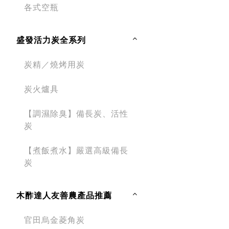
各式空瓶
盛發活力炭全系列
炭精／燒烤用炭
炭火爐具
【調濕除臭】備長炭、活性
炭
【煮飯煮水】嚴選高級備長
炭
木酢達人友善農產品推薦
官田烏金菱角炭