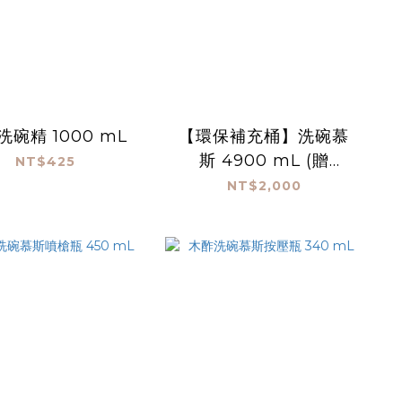
洗碗精 1000 mL
【環保補充桶】洗碗慕
斯 4900 mL (贈
NT$425
340ml空瓶)
NT$2,000