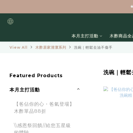
本月主打活動
木酢商品全
View All
木酢居家清潔系列
洗碗｜輕鬆去油不傷手
洗碗｜輕鬆
Featured Products
本月主打活動
【爸佔你的心・爸氣登場】
木酢單品88折
\\感恩祭回饋//給您五星級
的體驗