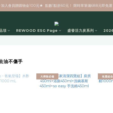
★加入會員贈購物金100元★  點數1點折60元！ 限時單筆滿688元即免運
品項
REWOOD ESG Page
盛發活力炭系列
20
去油不傷手
大掃除必備
免運組合