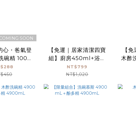
COMING SOON
的心・爸氣登
【免運｜居家清潔四寶
【免
碗精 1000
組】廚房450ml+浴廁
木酢洗
mL
450ml+洗碗慕斯
房清
$288
NT$799
450ml+so easy 手洗
$450
NT$1,020
精450ml