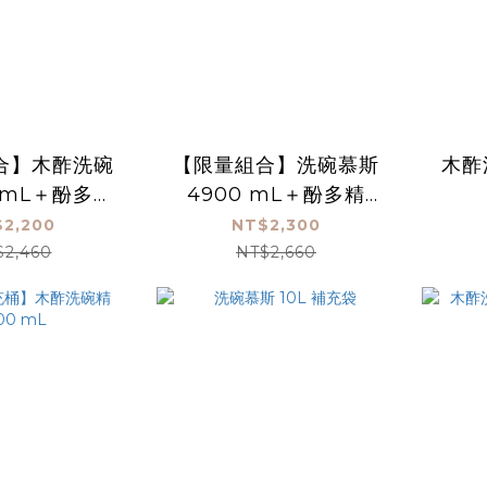
合】木酢洗碗
【限量組合】洗碗慕斯
木酢
0 mL＋酚多精
4900 mL＋酚多精
00mL
4900mL
2,200
NT$2,300
$2,460
NT$2,660