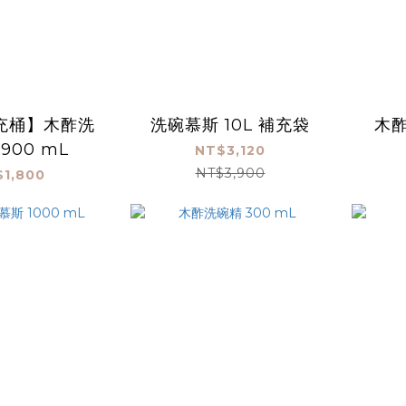
充桶】木酢洗
洗碗慕斯 10L 補充袋
木
900 mL
NT$3,120
NT$3,900
1,800