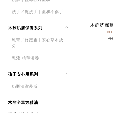
洗手／乾洗手｜溫和不傷手
木酢洗碗慕斯
木酢肌膚保養系列
NT
N
乳膏／修護霜｜安心草本成
分
乳液|植萃滋養
孩子安心用系列
奶瓶清潔慕斯
木酢全單方精油