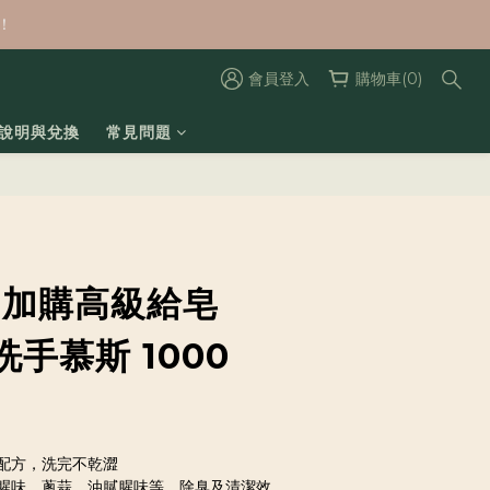
！
會員登入
購物車(0)
數說明與兌換
常見問題
-加購高級給皂
手慕斯 1000
配方，洗完不乾澀
腥味、蔥蒜、油膩腥味等，除臭及清潔效