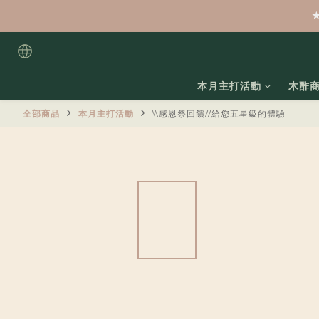
本月主打活動
木酢
全部商品
本月主打活動
\\感恩祭回饋//給您五星級的體驗