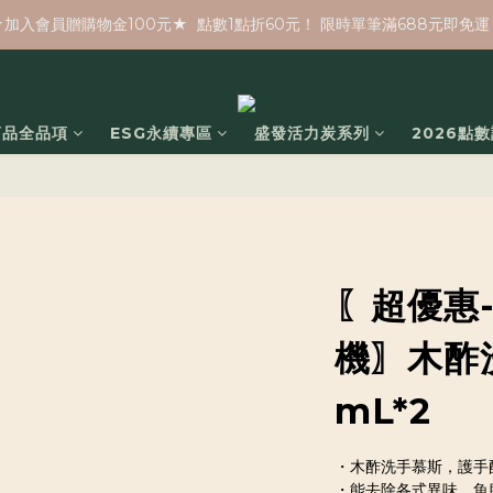
★加入會員贈購物金100元★  點數1點折60元！ 限時單筆滿688元即免運
商品全品項
ESG永續專區
盛發活力炭系列
2026點
〖超優惠
機〗木酢洗
mL*2
・木酢洗手慕斯，護手
・能去除各式異味，魚