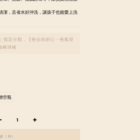
清潔，且省水好沖洗，讓孩子也能愛上洗
止
指定分類，【爸佔你的心・爸氣登
抽棒球椅
贈空瓶
多 1 件)