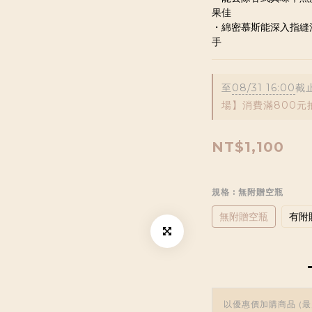
果佳
・綿密慕斯能深入指縫
手
至
08/31 16:00
截
場】消費滿800元
NT$1,100
規格
: 無附贈空瓶
無附贈空瓶
有附
以優惠價加購商品
(最