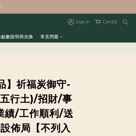
！
Sign in
Cart(0)
26點數說明與兌換
常見問題
品】祈福炭御守-
五行土)/招財/事
業績/工作順利/送
擺設佈局【不列入