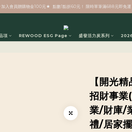
★加入會員贈購物金100元★  點數1點折60元！ 限時單筆滿688元即免運
品項
REWOOD ESG Page
盛發活力炭系列
20
【開光精
招財事業(
業/財庫/
禮/居家