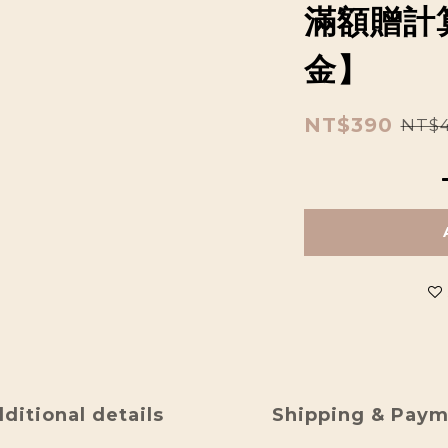
滿額贈計
金】
NT$390
NT$
ditional details
Shipping & Pay