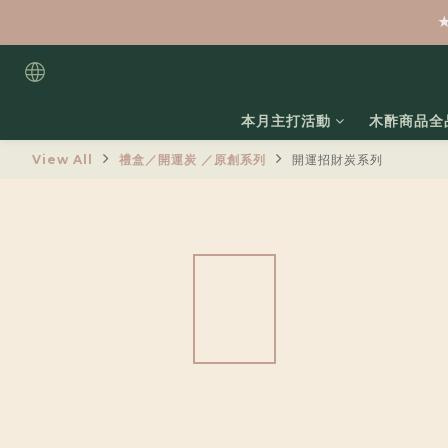
本月主打活動
木酢商品全
View All
禮盒／開運炭 ／原創系列
開運招財炭系列