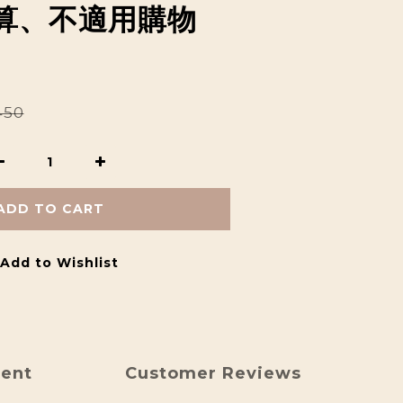
算、不適用購物
450
ADD TO CART
Add to Wishlist
ment
Customer Reviews