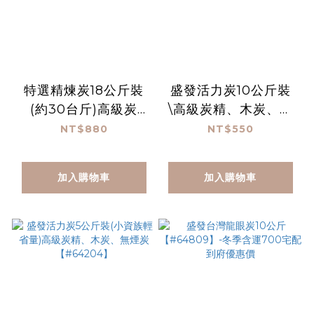
特選精煉炭18公斤裝
盛發活力炭10公斤裝
(約30台斤)高級炭
\高級炭精、木炭、無
精、木炭、無煙炭
煙炭【免運】
NT$880
NT$550
（中秋旺季請提早訂
【#64303】
貨-台灣本島免運寄
加入購物車
加入購物車
送）