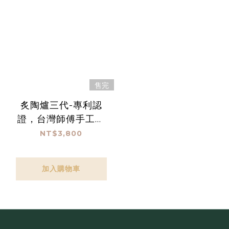
售完
炙陶爐三代-專利認
證，台灣師傅手工製
作，完美多功的火燒陶
NT$3,800
鍋(木炭、炭精專用)
【#65104】
加入購物車