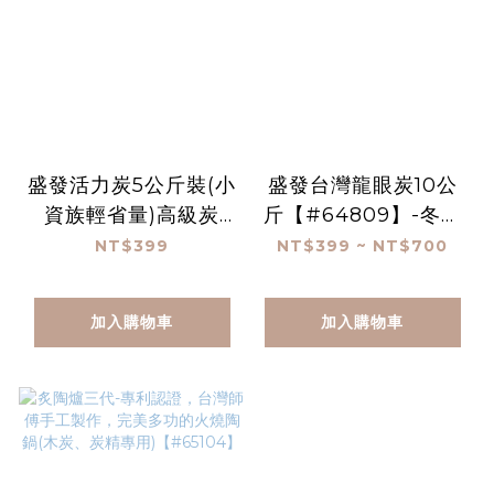
盛發活力炭5公斤裝(小
盛發台灣龍眼炭10公
資族輕省量)高級炭
斤【#64809】-冬季
精、木炭、無煙炭
含運700宅配到府優惠
NT$399
NT$399 ~ NT$700
【#64204】
價
加入購物車
加入購物車