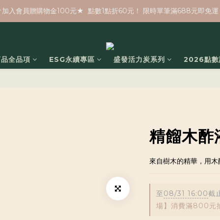
★加入會員贈購物金100元★  點數1點折60元！ 限時單筆滿688元即免運
商品全品項
ESG永續專區
盛發活力炭系列
2026點
精餾木酢液
來自樹木的精華，用木
至
08/31 16:00
截
場】消費滿800元