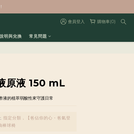
！
會員登入
購物車(0)
數說明與兌換
常見問題
原液 150 mL
酢液的植萃弱酸性來守護日常
止
指定分類，【爸佔你的心・爸氣登
抽棒球椅