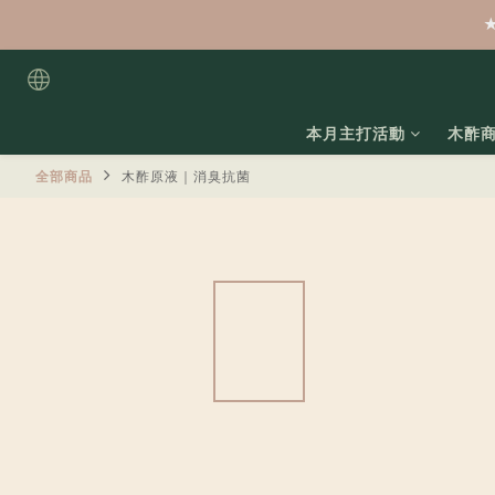
本月主打活動
木酢
全部商品
木酢原液｜消臭抗菌