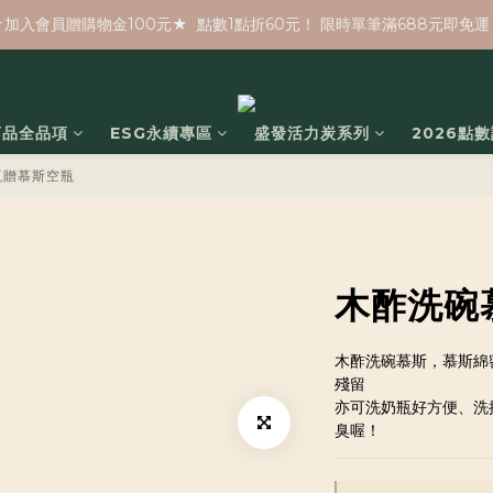
★加入會員贈購物金100元★  點數1點折60元！ 限時單筆滿688元即免運
商品全品項
ESG永續專區
盛發活力炭系列
2026點
充瓶贈慕斯空瓶
木酢洗碗慕
木酢洗碗慕斯，慕斯綿
殘留
亦可洗奶瓶好方便、洗
臭喔！