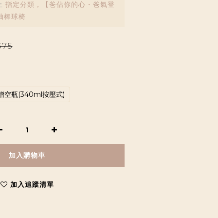
止
指定分類，【爸佔你的心・爸氣登
抽棒球椅
675
空瓶(340ml按壓式)
加入購物車
加入追蹤清單