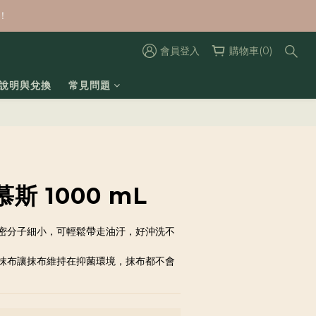
！
會員登入
購物車(0)
數說明與兌換
常見問題
斯 1000 mL
密分子細小，可輕鬆帶走油汙，好沖洗不
抹布讓抹布維持在抑菌環境，抹布都不會