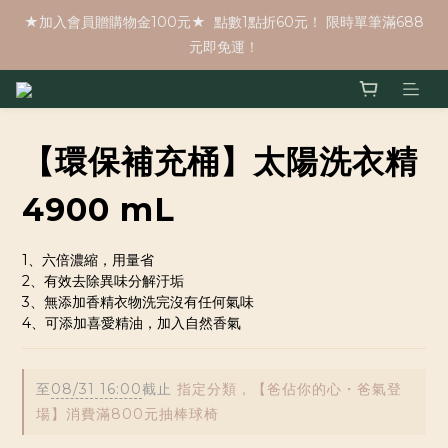
★加入會員贈購物金100元★  點數1點折60元！ 限時單筆滿688
元即免運！
【環保補充桶】太陽洗衣精
4900 mL
1、六倍濃縮，用量省
2、有效去除異味分解汙垢
3、無添加香精衣物洗完沒有任何氣味
4、可添加喜愛精油，加入自然香氣
至
08/31 16:00
截止
指定分類，【爸佔你的心・爸氣登
場】消費滿800元抽棒球椅