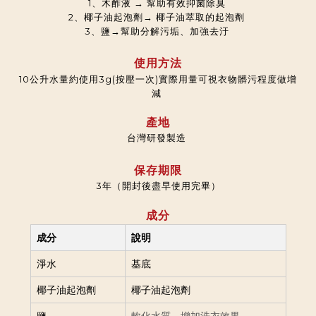
1、木酢液 → 幫助有效抑菌除臭
2、椰子油起泡劑→ 椰子油萃取的起泡劑
3、鹽→幫助分解污垢、加強去汙
使用方法
10公升水量約使用3g(按壓一次)實際用量可視衣物髒污程度做增
減
產地
台灣研發製造
保存期限
3年（開封後盡早使用完畢）
成分
成分
說明
淨水
基底
椰子油起泡劑
椰子油起泡劑
軟化水質、增加洗衣效果
鹽