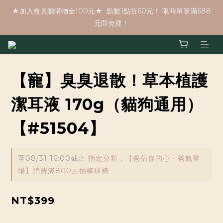
★加入會員贈購物金100元★  點數1點折60元！ 限時單筆滿688
元即免運！
【寵】臭臭退散！草本植護
潔耳液 170g（貓狗通用）
【#51504】
至
08/31 16:00
截止
指定分類，【爸佔你的心・爸氣登
場】消費滿800元抽棒球椅
NT$399