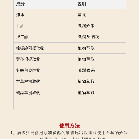
成分
說明
淨水
基底
滋潤效果
甘油
滋潤及增稠
戊二醇
植物萃取
榆繡線菊提取物
植物萃取
黃芩根提取物
滋潤效果
乳酸菌發酵物
植物萃取
甘草根提取物
植物萃取
蛹蟲草提取物
使用方法
1、滴後狗兒會甩頭將多餘的液體甩出以達成使用全耳的效果