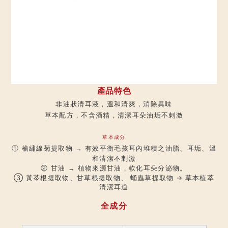
產品特色
非油狀清耳液，溫和清爽，消除異味
草本配方，不含酒精，清潔耳朵油垢不刺激
草本成分
→ 有效平衡毛孩耳內堆積之油脂、耳垢、溫
① 榆繡線菊提取物
和清潔不刺激
→ 植物來源甘油，軟化耳朵分泌物。
② 甘油
③
黃芩根提取物、
甘草根提取物、
蛹蟲草提取物
→ 草本植萃
清潔耳道
全成分