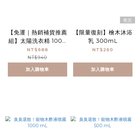
售完
【免運｜熱銷補貨推薦
【限量復刻】檜木沐浴
組】太陽洗衣精 1000
乳 300mL
mL＋浴廁清潔450m
NT$688
NT$260
L＋木酢洗碗慕斯340
NT$940
mL
加入購物車
加入購物車