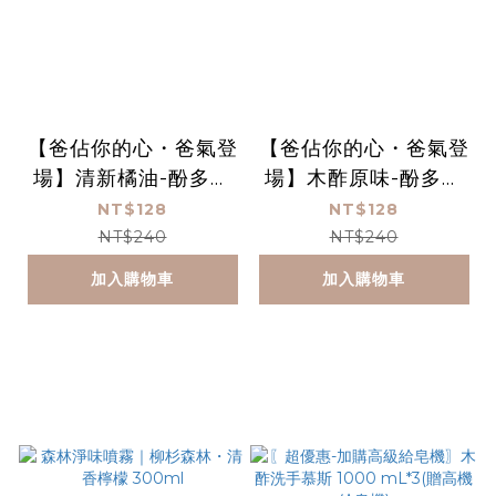
【爸佔你的心・爸氣登
【爸佔你的心・爸氣登
場】清新橘油-酚多精
場】木酢原味-酚多精
除臭抗菌液 1000 mL
除臭抗菌液 1000 mL
NT$128
NT$128
(贈空瓶)
(贈空瓶)
NT$240
NT$240
加入購物車
加入購物車