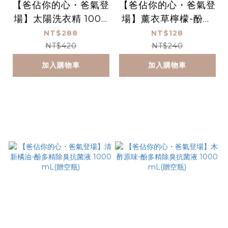
【爸佔你的心・爸氣登
【爸佔你的心・爸氣登
場】太陽洗衣精 1000
場】薰衣草檸檬-酚多
mL
精除臭抗菌液 1000
NT$288
NT$128
mL(贈空瓶)
NT$420
NT$240
加入購物車
加入購物車