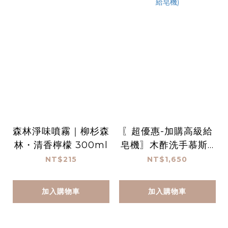
森林淨味噴霧｜柳杉森
〖超優惠-加購高級給
林・清香檸檬 300ml
皂機〗木酢洗手慕斯 1
000 mL*3(贈高機給
NT$215
NT$1,650
皂機)
加入購物車
加入購物車