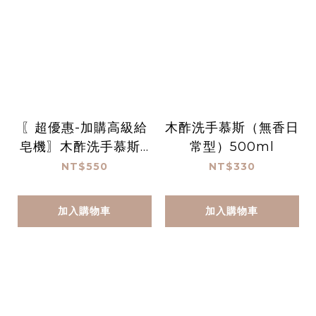
〖超優惠-加購高級給
木酢洗手慕斯（無香日
皂機〗木酢洗手慕斯 1
常型）500ml
000 mL
NT$550
NT$330
加入購物車
加入購物車