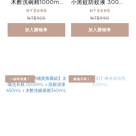
木酢洗碗精1000ml
小黑蚊防蚊液 300mL
+廚房清潔450ml+木
+60mL
NT$688
NT$688
酢洗手慕斯340ml
NT$905
NT$990
加入購物車
加入購物車
一組即免運！
錯過不再！