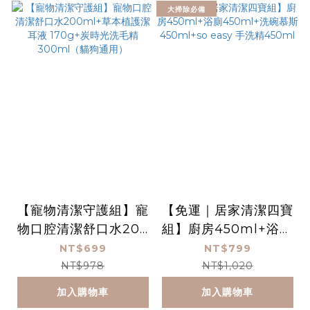
大掃除必備
【寵物清潔守護組】寵
【免運｜居家清潔四寶
物口腔清潔舒口水200
組】廚房450ml+浴廁
ml+草本植護潔耳液 1
450ml+洗碗慕斯450
NT$699
NT$799
70g+炭時光洗毛精30
ml+so easy 手洗精4
NT$978
NT$1,020
0ml（貓狗通用）
50ml
加入購物車
加入購物車