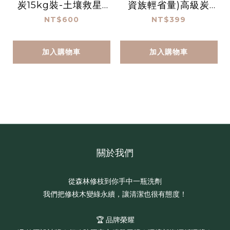
炭15kg裝-土壤救星/
資族輕省量)高級炭
活化土壤/提高產量/免
精、木炭、無煙炭【#
NT$600
NT$399
運寄出（★不列入滿
64204】
額禮／不適用購物金）
加入購物車
加入購物車
關於我們
從森林修枝到你手中一瓶洗劑
我們把修枝木變綠永續，讓清潔也很有態度！
🏆 品牌榮耀