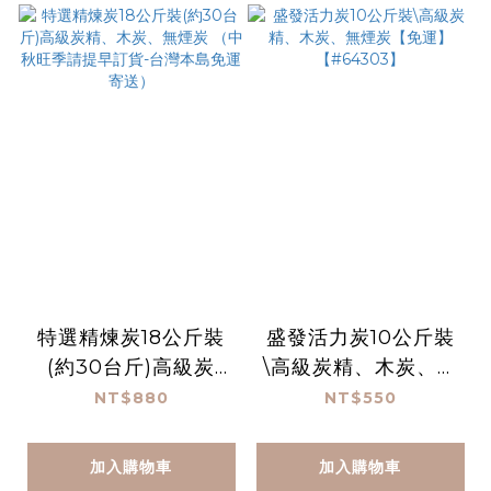
特選精煉炭18公斤裝
盛發活力炭10公斤裝
(約30台斤)高級炭
\高級炭精、木炭、無
精、木炭、無煙炭
煙炭【免運】【#643
NT$880
NT$550
（中秋旺季請提早訂
03】
貨-台灣本島免運寄
加入購物車
加入購物車
送）