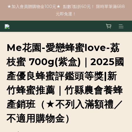
★加入會員贈購物金100元★  點數1點折60元！ 限時單筆滿688
元即免運！
Me花園-愛戀蜂蜜love-荔
枝蜜 700g(紫盒)｜2025國
產優良蜂蜜評鑑頭等獎|新
竹蜂蜜推薦｜竹縣農會養蜂
產銷班（★不列入滿額禮／
不適用購物金）