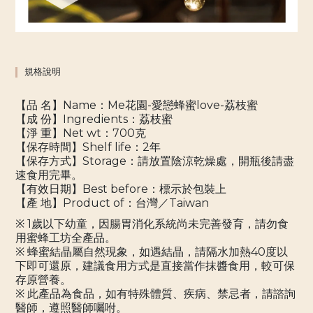
規格說明
【品 名】Name：Me花園-愛戀蜂蜜love-荔枝蜜
【成 份】Ingredients：荔枝蜜
【淨 重】Net wt：700克
【保存時間】Shelf life：2年
【保存方式】Storage：請放置陰涼乾燥處，開瓶後請盡
速食用完畢。
【有效日期】Best before：標示於包裝上
【產 地】Product of：台灣／Taiwan
※ 1歲以下幼童，因腸胃消化系統尚未完善發育，請勿食
用蜜蜂工坊全產品。
※ 蜂蜜結晶屬自然現象，如遇結晶，請隔水加熱40度以
下即可還原，建議食用方式是直接當作抹醬食用，較可保
存原營養。
※ 此產品為食品，如有特殊體質、疾病、禁忌者，請諮詢
醫師，遵照醫師囑咐。