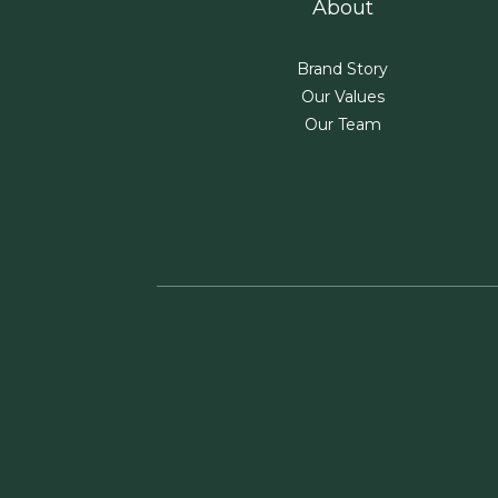
About
Brand Story
Our Values
Our Team