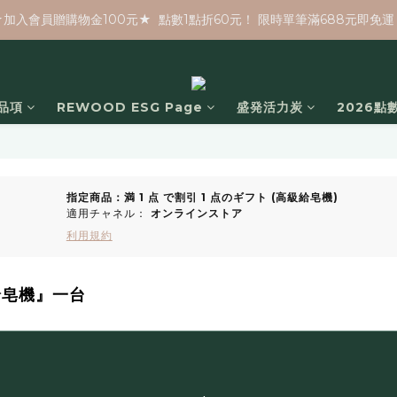
★加入會員贈購物金100元★  點數1點折60元！ 限時單筆滿688元即免運
品項
REWOOD ESG Page
盛発活力炭
2026點
指定商品：満 1 点 で割引 1 点のギフト (高級給皂機)
適用チャネル：
オンラインストア
利用規約
給皂機』一台