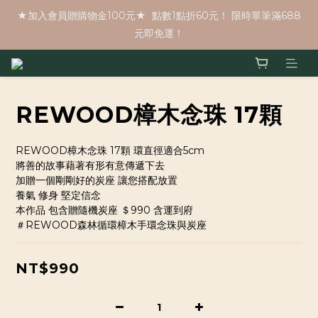
★加入會員贈購物金100元★  點數1點折60元！ 限時單筆滿688
元即免運！
REWOOD樟木念珠 17顆
REWOOD樟木念珠 17顆 環直徑適合5cm
將善的故事藉著有形有意傳遞下去 
加贈一個剛剛好的炭座 讓您搭配放置
養氣 修身 堅定信念
本作品 包含贈隨機炭座 ＄990 含運到府
＃REWOOD森林循環樟木手環念珠與炭座
NT$990