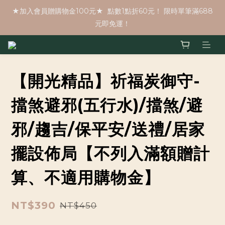
★加入會員贈購物金100元★  點數1點折60元！ 限時單筆滿688
元即免運！
【開光精品】祈福炭御守-
擋煞避邪(五行水)/擋煞/避
邪/趨吉/保平安/送禮/居家
擺設佈局【不列入滿額贈計
算、不適用購物金】
NT$390
NT$450