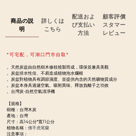
配送およ
顧客評價
商品の説
詳しくは
び支払い
スタマー
明
こちら
方法
レビュー
*可宅配，可湖口門市自取
*
。天然炭盆由自然樹木修枝燒製而成，環保並兼具美觀
。炭盆排水性佳、不易造成植物泡水爛根
。炭盆對植物具有調節濕度、並提供內含的天然礦物質成分
。炭盆本身具過濾空氣、吸附異味、釋放負離子之功效
。台灣炭-自然空氣清淨機
【規格】
樹種：台灣木炭
產地：台灣
尺寸：高14公分*寬11公分
植物名稱：
佛手虎尾蘭
注意事項：