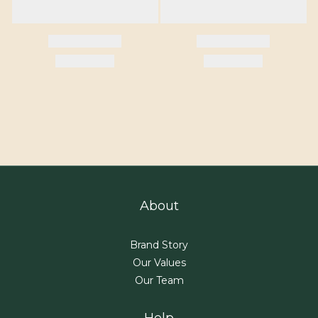
About
Brand Story
Our Values
Our Team
Help