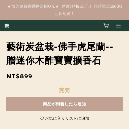
★加入會員贈購物金100元★  點數1點折60元！ 限時單筆滿688
元即免運！
藝術炭盆栽-佛手虎尾蘭--
贈迷你木酢寶寶擴香石
NT$899
完売
商品が到着したら通知
お気に入りリストに追加