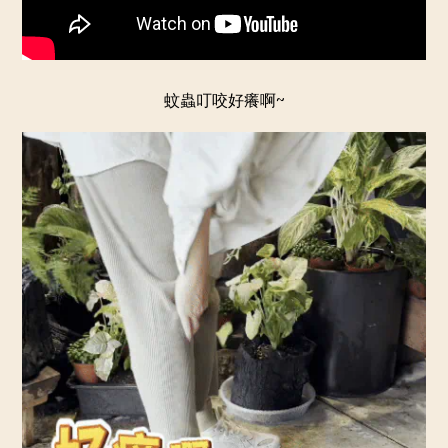
蚊蟲叮咬好癢啊~