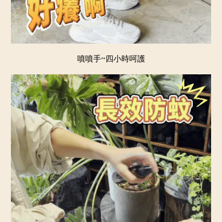
噴噴手~四小時呵護