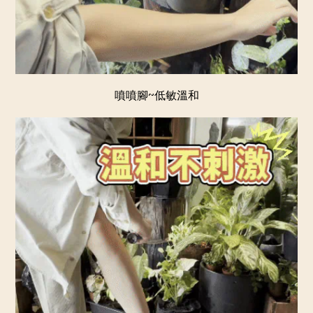
噴噴腳~低敏溫和