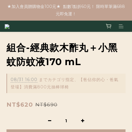
★加入會員贈購物金100元★  點數1點折60元！ 限時單筆滿688
元即免運！
組合-經典款木酢丸＋小黑
蚊防蚊液170 mL
08/31 16:00
までカテゴリ指定、【爸佔你的心・爸氣
登場】消費滿800元抽棒球椅
NT$620
NT$690