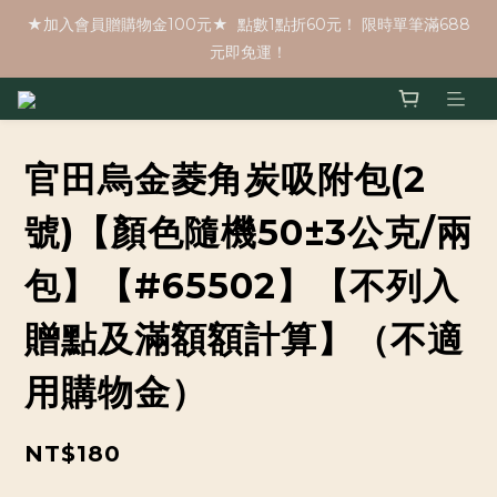
★加入會員贈購物金100元★  點數1點折60元！ 限時單筆滿688
元即免運！
官田烏金菱角炭吸附包(2
號)【顏色隨機50±3公克/兩
包】【#65502】【不列入
贈點及滿額額計算】（不適
用購物金）
NT$180