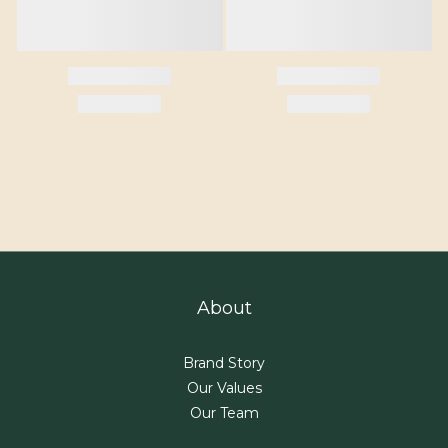
About
Brand Story
Our Values
Our Team