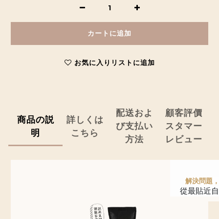
カートに追加
お気に入りリストに追加
配送およ
顧客評價
商品の説
詳しくは
び支払い
スタマー
明
こちら
方法
レビュー
解決問題
從最貼近自