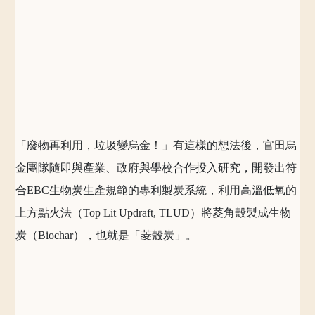
「廢物再利用，垃圾變烏金！」有這樣的想法後，官田烏
金團隊隨即與產業、政府與學校合作投入研究，開發出符
合EBC生物炭生產規範的專利製炭系統，利用高溫低氧的
上方點火法（Top Lit Updraft, TLUD）將菱角殼製成生物
炭（Biochar），也就是「菱殼炭」。