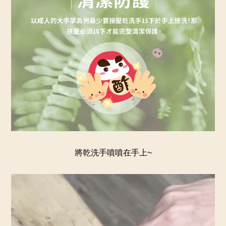
將乾洗手噴噴在手上~