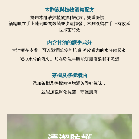
木酢液與植物酒精配方
採用木酢液與植物酒精配方，雙重保護。
酒精噴在手上達到瞬間殺菌並快速揮發，木酢液留在手上有效延
長抑菌時效
內含甘油的護手成分
甘油擦在皮膚上可以滋潤乾燥的肌膚,將皮膚內的水分鎖起來,
減少水分的流失。加在乾洗手時能讓肌膚溫和不乾澀
茶樹及檸檬精油
添加茶樹及檸檬精油增添芳香好氣味，
並能加強淨化抗菌，守護肌膚