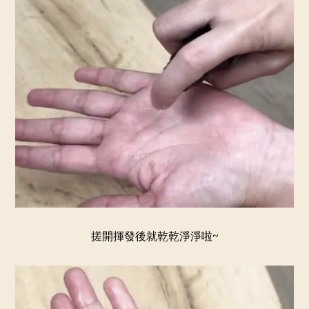
搓開揮發後就乾乾淨淨啦~