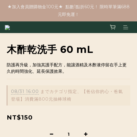
★加入會員贈購物金100元★  點數1點折60元！ 限時單筆滿688
元即免運！
木酢乾洗手 60 mL
防護再升級，加強其護手配方，能讓酒精及木酢液停留在手上更
久的時間強化、延長保護效果。
08/31 16:00
までカテゴリ指定、【爸佔你的心・爸氣
登場】消費滿800元抽棒球椅
NT$150