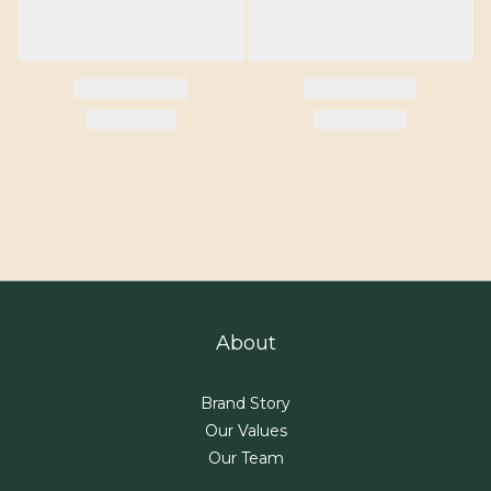
About
Brand Story
Our Values
Our Team