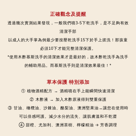
正確觀念及提醒
透過幾次實測結果發現，一般我們噴3-5下乾洗手，是不足夠有效
清潔手部
以成人的大手掌為例最少要按壓乾洗手15下於手上搓洗！那孩童
必須10下才能完整清潔保護。
*使用木酢慕斯洗手的清潔效果才是最好的，故木酢乾洗手為洗手
的輔助用品。而慕斯洗手則是清潔效果最佳！*
草本保護 特別添加
① 植物酒精配方 → 酒精噴在手上能瞬間快速清潔
② 木酢液 → 加入木酢原液得到雙重保護
③ 甘油、橄欖油、沙棘油、酪梨油、澳洲堅果油→讓您在使用時
可以倍感呵護。減少水分的流失、讓肌膚溫和不乾澀
④ 甜橙、尤加利、澳洲茶樹、檸檬精油 → 芳香調理