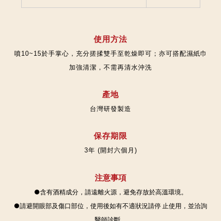
使用方法
噴10~15於手掌心，充分搓揉雙手至乾燥即可；亦可搭配濕紙巾
加強清潔，不需再清水沖洗
產地
台灣研發製造
保存期限
3年 (開封六個月)
注意事項
●含有酒精成分，請遠離火源，避免存放於高溫環境。
●請避開眼部及傷口部位，使用後如有不適狀況請停
止使用，並洽詢
醫師診斷。