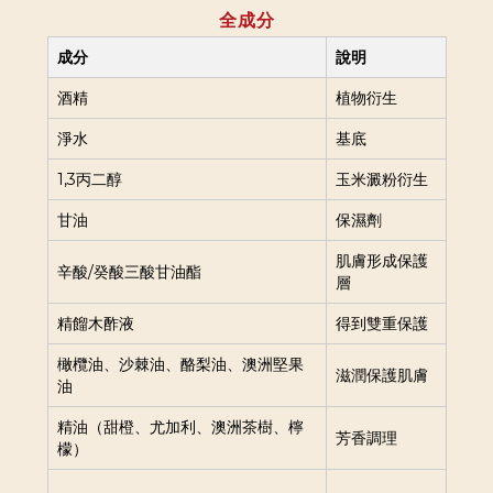
全成分
成分
說明
酒精
植物衍生
淨水
基底
1,3丙二醇
玉米澱粉衍生
甘油
保濕劑
肌膚形成保護
辛酸/癸酸三酸甘油酯
層
精餾木酢液
得到雙重保護
橄欖油、沙棘油、酪梨油、澳洲堅果
滋潤保護肌膚
油
精油（甜橙、尤加利、澳洲茶樹、檸
芳香調理
檬）