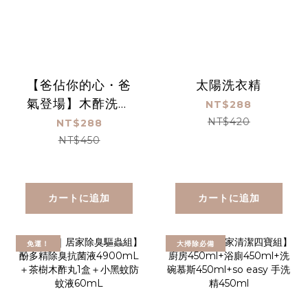
【爸佔你的心・爸
太陽洗衣精
氣登場】木酢洗碗
NT$288
精 1000 mL
NT$420
NT$288
NT$450
カートに追加
カートに追加
免運！
大掃除必備