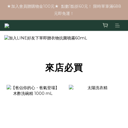
★加入會員贈購物金100元★  點數1點折60元！ 限時單筆滿688
元即免運！
prev
next
來店必買