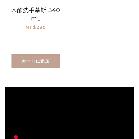
木酢洗手慕斯 340
mL
NT$230
カートに追加
prev
next