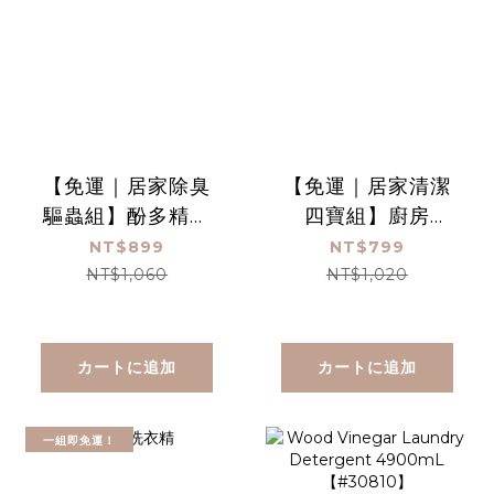
【免運｜居家除臭
【免運｜居家清潔
驅蟲組】酚多精除
四寶組】廚房
臭抗菌液4900mL
450ml+浴廁
NT$899
NT$799
＋茶樹木酢丸1盒＋
450ml+洗碗慕斯
NT$1,060
NT$1,020
小黑蚊防蚊液
450ml+so easy
60mL
手洗精450ml
カートに追加
カートに追加
一組即免運！