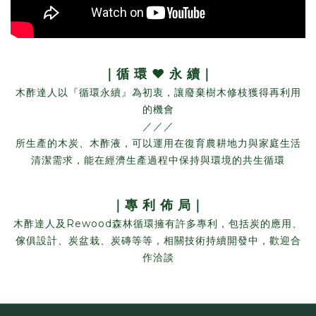
｜循 環 ♥ 永 續｜
木酢達人以『循環永續』為初衷，讓廢棄樹木修枝獲得再利用
的機會
／／／
所生產的木炭、木酢液，可以運用在復育農耕地力與家庭生活
清潔需求，能在經濟生產過程中保持與環境的共生循環
｜專 利 佈 局｜
木酢達人及Rewood森林循環擁有許多專利，包括炭的應用、
傢俱設計、炭盆栽、炭磚等等，相關技術持續開發中，歡迎合
作洽談