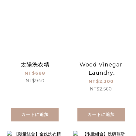
太陽洗衣精
Wood Vinegar
Laundry
NT$688
Detergent
NT$940
NT$2,300
4900mL
NT$2,560
【#30810】
カートに追加
カートに追加