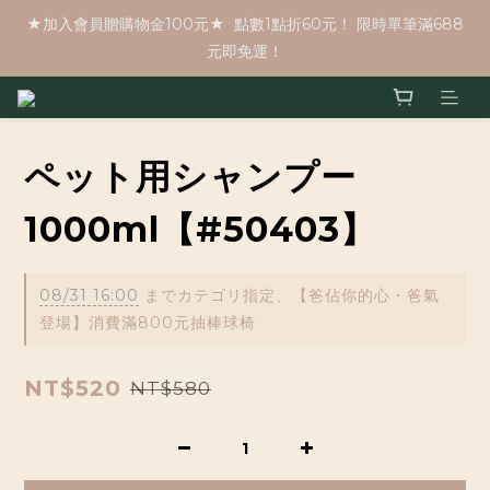
★加入會員贈購物金100元★  點數1點折60元！ 限時單筆滿688
元即免運！
ペット用シャンプー
1000ml【#50403】
08/31 16:00
までカテゴリ指定、【爸佔你的心・爸氣
登場】消費滿800元抽棒球椅
NT$520
NT$580