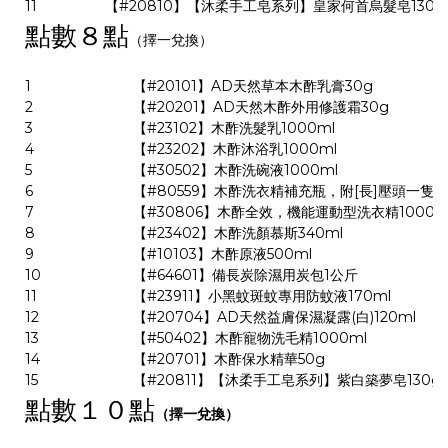
11
【#20810】【沐柔手工皂系列】皇家何首烏髮皂130g
點數８點
（擇一兌換）
1
【#20101】AD天然草本木酢乳膏30g
2
【#20201】AD天然木酢外用修護霜30g
3
【#23102】木酢洗髮乳1000ml
4
【#23202】木酢沐浴乳1000ml
5
【#30502】木酢洗碗液1000ml
6
【#80559】木酢洗衣精補充瓶，附[長]壓頭一隻
7
【#30806】木酢全效，機能運動型洗衣精1000m
8
【#23402】木酢洗顏慕斯340ml
9
【#10103】木酢原液500ml
10
【#64601】備長炭除濕用炭包1公斤
11
【#23911】小黑蚊斑蚊專用防蚊液170ml
12
【#20704】AD天然益膚保濕凝露(白)120ml
13
【#50402】木酢寵物洗毛精1000ml
14
【#20701】木酢保水精華50g
15
【#20811】【沐柔手工皂系列】紫白築夢皂130g
點數１０
點
（擇一兌換）