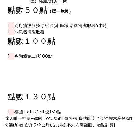
區）浴廁/廚房 一間
點數５０
點
（擇一兌換）
1
到府清潔服務 (限台北市區域)居家清潔服務4小時
1
冷氣機清潔服務
點數１００
點
1
炙陶爐第二代
100點
點數１３０
點
1
德國 LotusGrill 爐
130點