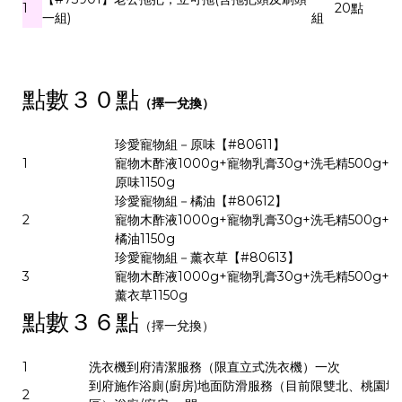
1
20點
一組)
組
點數３０
點
（擇一兌換）
珍愛寵物組－原味【#80611】
1
寵物木酢液1000g+寵物乳膏30g+洗毛精500g+
原味1150g
珍愛寵物組－橘油【#80612】
2
寵物木酢液1000g+寵物乳膏30g+洗毛精500g+
橘油1150g
珍愛寵物組－薰衣草【#80613】
3
寵物木酢液1000g+寵物乳膏30g+洗毛精500g+
薰衣草1150g
點數３６點
（擇一兌換）
1
洗衣機到府清潔服務（限直立式洗衣機）一次
到府施作浴廁(廚房)地面防滑服務（目前限雙北、桃園地
2