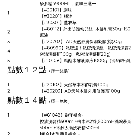
酚多精4900ML，氣味三選一
【#30101】原味
1
【#30201】橘油
【#30301】薰衣草
【#80112】外出防護幼兒組- 木酢乳膏30g+150m
2
原液
3
【#20703】 AD天然舒膚保濕凝膠(棕)30g
【#80990】私密達！私密清潔組 (私密清潔露20
4
密清潔慕斯100g+ 私密清潔慕斯20g)
5
【#10108】精餾木酢液原液1000g（簡約環保輕
點數１２點
（擇一兌換）
1
【#20103】天然草本木酢乳膏100g
2
【#20203】AD天然木酢外用修護霜100g
點數１４點
（擇一兌換）
1
【#81048】御守禮盒-
控油洗髮精500ml+檜木沐浴乳500ml+洗碗慕斯
500ml+木酢太陽洗衣精500ml
2
[組合]木酢彌月禮盒 –