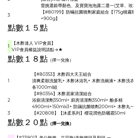
需挑選鍛帶顏色、及寶寶泡泡露二選一(艾草、玫瑰
【#80199】防蟎抗菌噴劑家庭組合【175g噴霧瓶
3
+900g】
點數１５
點
【木酢達人 VIP會員】
1
VIP會員權益說明請點
→
★
點數１８點
（擇一兌換）
【#80353】木酢四大天王組合
1
清爽柔順洗髮乳+ 木酢沐浴乳+ 木酢洗碗液+ 木酢洗衣
各1000ml組
【#80354】木酢居家清潔組合
2
浴廁清潔劑350ml+ 廚房清潔劑350ml+ 酚多精
4900ml+150mlx3+ 防蹣抗菌噴劑200ml+ 木酢丸一
3
【#20808】【沐柔系列】櫻花潤色防曬霜50ml
點數２０
點
（擇一兌換）
【#73901】老公拖把，立可拖(含拖把頭及刷頭
一