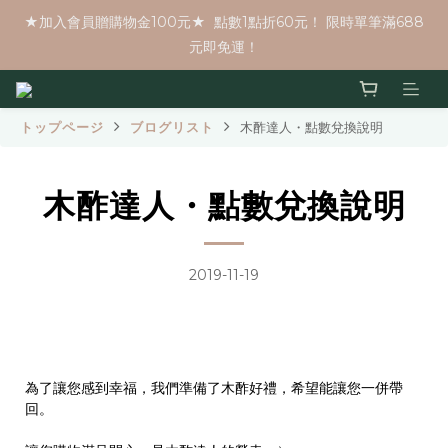
★加入會員贈購物金100元★  點數1點折60元！ 限時單筆滿688
元即免運！
トップページ
ブログリスト
木酢達人・點數兌換說明
木酢達人・點數兌換說明
2019-11-19
為了讓您感到幸福，我們準備了木酢好禮，希望能讓您一併帶
回。