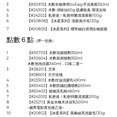
3
【#30913】木酢衣物專用SoEasy手洗慕斯350ml
4
【#24302】木酢‧消味仙60g 肌膚除臭 環境去味
5
【#24202】私密達！私密抑菌清潔慕斯100g
6
【#20808】【沐柔系列】清新海洋皂120g
7
【#20805】【沐柔系列】櫻萃細白滑潤生物面膜
點數６點
（擇一兌換）
1
【#30703】木酢浴廁噴劑350ml
2
【#30604】木酢廚房噴劑350ml
木酢泡泡浴露340ml，口味二選一
3
【#28201】艾草
【#28501】天竺玫瑰
4
【#23301】木酢控油洗髮乳490ml
5
【#30402】木酢防蹣抗菌噴劑200ml
6
【#50403】寵物洗毛精480ml
7
【#24203】私密達！私密抑菌清潔露200g
8
【#23211】黃金水檜木沐浴乳500ml
9
–威秀電影票兌換乙張–
10
【#20812】【沐柔系列】蕁麻絲亮洗髮皂130g