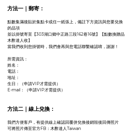
方法一｜郵寄：
點數集滿後貼於集點卡或任一紙張上，備註下方資訊與您要兌換
的品項
並以掛號寄至
【303湖口鄉中正路三段162巷16號】【點數換贈品
木酢達人收】
當我們收到您掛號時，我們會再與您電話聯繫確認唷，謝謝！
所需資訊：
姓名：
電話：
地址：
生日：（申請VIP才需提供）
E-mail：
（申請VIP才需提供）
方法二｜線上兌換：
我們方便客戶，有提供線上確認回覆併兌換後銷毀後回傳照片
可將照片傳至官方FB：木酢達人Taiwan