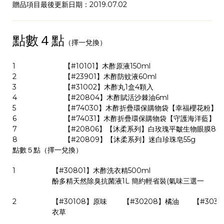
贈品項目最後更新日期：2019.07.02
點數４點
（擇一兌換）
1
【#10101】木酢原液150ml
2
【#23901】木酢防蚊液60ml
3
【#31002】木酢丸1盒4顆入
4
【#20804】木酢賦活沙棘油6ml
5
【#74030】木酢折疊環保購物袋【幸福櫻花粉】
6
【#74031】木酢折疊環保購物袋【守護海洋藍】
7
【#20806】【沐柔系列】白玫瑰平皺生物眼膜8m
8
【#20809】【沐柔系列】迷白珍珠皂55g
點數５點
（擇一兌換）
1
【#30801】木酢洗衣精500ml
酚多精天然除臭抗菌液1L 簡約輕省裝(氣味三選一
2
【#30108】原味
【
#30208】橘油 【#3030
衣草