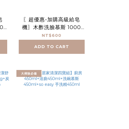
皂
〖超優惠-加購高級給皂
0
機〗木酢洗臉慕斯 1000
mL
NT$600
ADD TO CART
大掃除必備