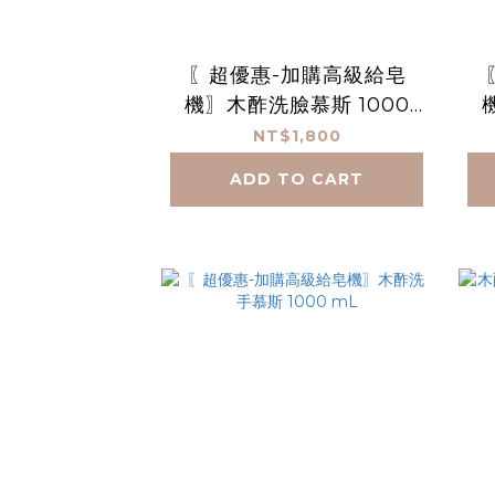
〖超優惠-加購高級給皂
機〗木酢洗臉慕斯 1000
mL*3(贈高級給皂機)
NT$1,800
ADD TO CART