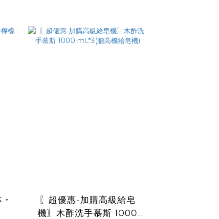
林・
〖超優惠-加購高級給皂
機〗木酢洗手慕斯 1000