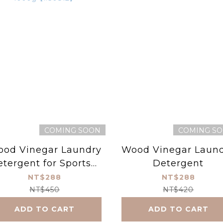
COMING SOON
COMING S
od Vinegar Laundry
Wood Vinegar Laun
etergent for Sportsw
Detergent
ar 1000g【#30812】
NT$288
NT$288
NT$450
NT$420
ADD TO CART
ADD TO CART