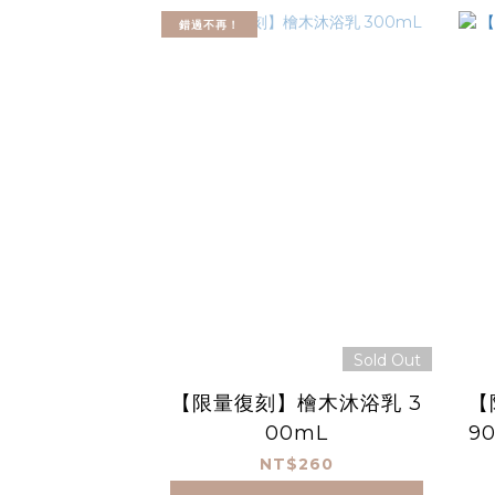
錯過不再！
Sold Out
【限量復刻】檜木沐浴乳 3
【
00mL
9
NT$260