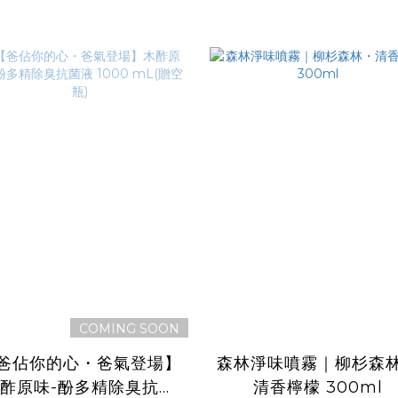
COMING SOON
爸佔你的心・爸氣登場】
森林淨味噴霧｜柳杉森
酢原味-酚多精除臭抗菌
清香檸檬 300ml