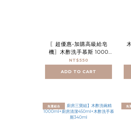
〖超優惠-加購高級給皂
機〗木酢洗手慕斯 1000
mL
NT$550
ADD TO CART
免運組合
免