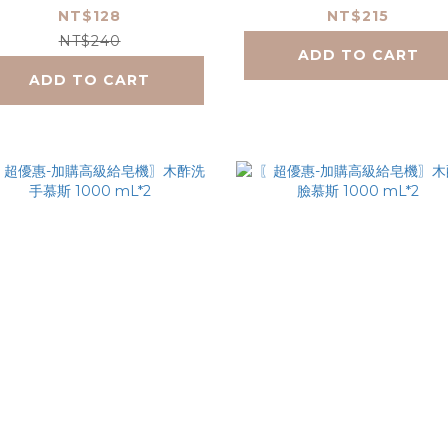
液 1000 mL(贈空瓶)
NT$128
NT$215
NT$240
ADD TO CART
ADD TO CART