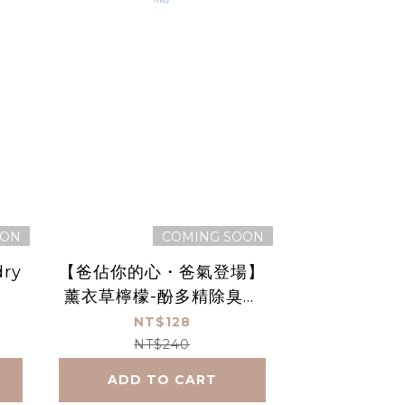
OON
COMING SOON
dry
【爸佔你的心・爸氣登場】
薰衣草檸檬-酚多精除臭抗
菌液 1000 mL(贈空瓶)
NT$128
NT$240
ADD TO CART