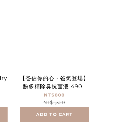
dry
【爸佔你的心・爸氣登場】
酚多精除臭抗菌液 4900
mL雙入組+贈空瓶*1
NT$888
NT$1,320
ADD TO CART