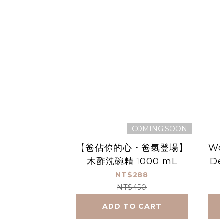
COMING SOON
【爸佔你的心・爸氣登場】
Wo
木酢洗碗精 1000 mL
D
e
NT$288
NT$450
ADD TO CART