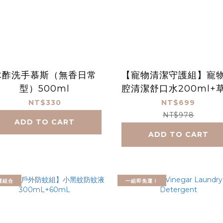
木酢洗手慕斯（無香日常
【寵物清潔守護組】寵
型）500ml
腔清潔舒口水200ml+
植護潔耳液 170g+炭
NT$330
NT$699
洗毛精300ml（貓狗
NT$978
ADD TO CART
用）
ADD TO CART
運組合
一組即免運！