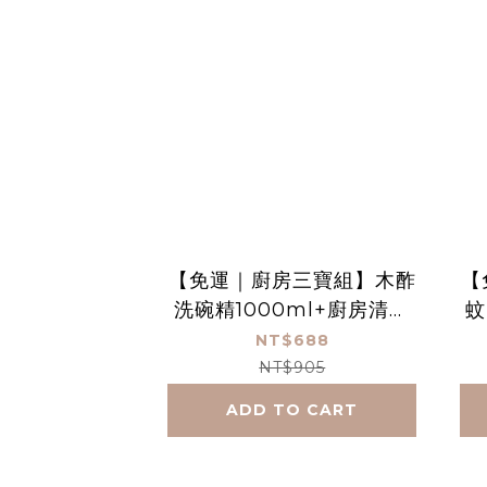
【免運｜廚房三寶組】木酢
【
洗碗精1000ml+廚房清潔
蚊
450ml+木酢洗手慕斯340
NT$688
ml
NT$905
ADD TO CART