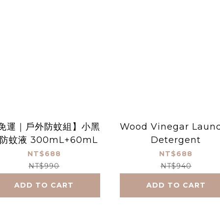
免運｜戶外防蚊組】小黑
Wood Vinegar Laun
防蚊液 300mL+60mL
Detergent
NT$688
NT$688
NT$990
NT$940
ADD TO CART
ADD TO CART