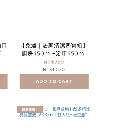
物口
【免運｜居家清潔四寶組】
草本
廚房450ml+浴廁450ml
時光
+洗碗慕斯450ml+so eas
NT$799
通
y 手洗精450ml
NT$1,020
ADD TO CART
限量優惠！