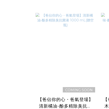
COMING SOON
【爸佔你的心・爸氣登場】
【
清新橘油-酚多精除臭抗菌
木