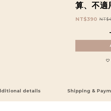
算、不適
NT$390
NT$
ditional details
Shipping & Pay