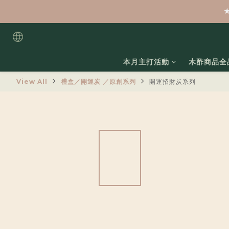
本月主打活動
木酢商品全
View All
禮盒／開運炭 ／原創系列
開運招財炭系列