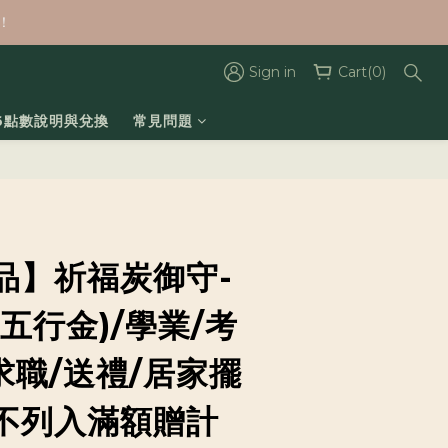
！
Sign in
Cart(0)
26點數說明與兌換
常見問題
品】祈福炭御守-
五行金)/學業/考
求職/送禮/居家擺
不列入滿額贈計