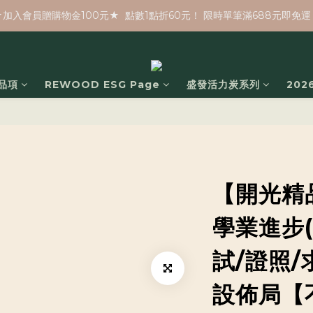
★加入會員贈購物金100元★  點數1點折60元！ 限時單筆滿688元即免運
品項
REWOOD ESG Page
盛發活力炭系列
20
【開光精
學業進步(
試/證照/
設佈局【