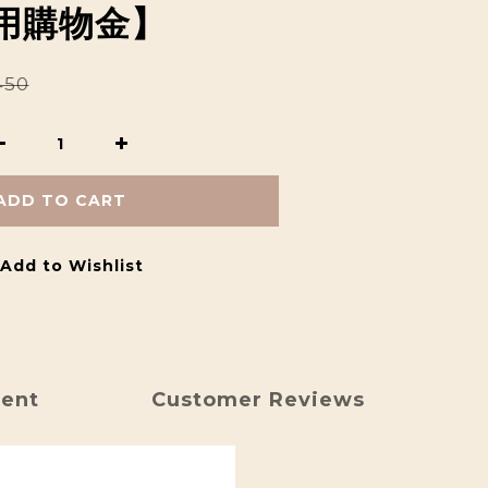
用購物金】
450
ADD TO CART
Add to Wishlist
ment
Customer Reviews