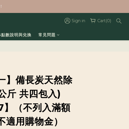
！
Sign in
Cart(0)
26點數說明與兌換
常見問題
一】備長炭天然除
1公斤 共四包入)
17】（不列入滿額
不適用購物金）