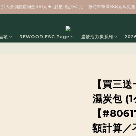
★加入會員贈購物金100元★  點數1點折60元！ 限時單筆滿688元即免運
品項
REWOOD ESG Page
盛發活力炭系列
20
【買三送
濕炭包 (
【#806
額計算／