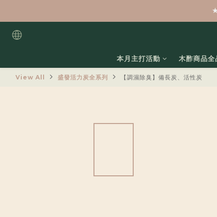
本月主打活動
木酢商品全
View All
盛發活力炭全系列
【調濕除臭】備長炭、活性炭