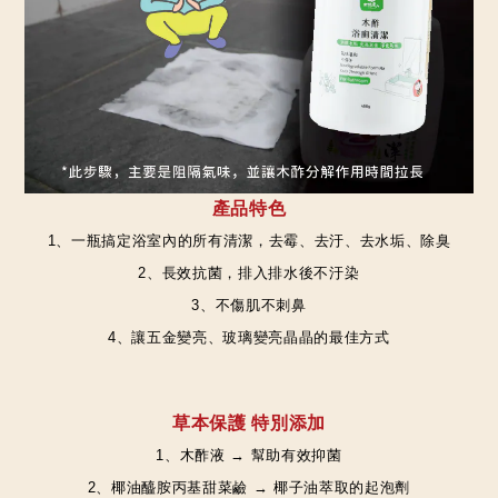
產品特色
1、一瓶搞定浴室內的所有清潔，去霉、去汙、去水垢、除臭
2、長效抗菌，排入排水後不汙染
3、不傷肌不刺鼻
4、讓五金變亮、玻璃變亮晶晶的最佳方式
草本保護 特別添加
1、木酢液 → 幫助有效抑菌
2、椰油醯胺丙基甜菜鹼 → 椰子油萃取的起泡劑