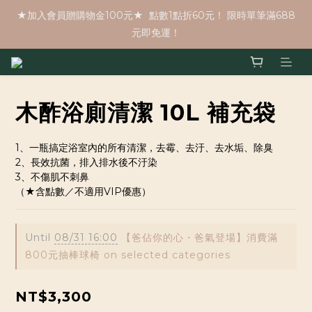
★加入會員贈購物金100元★  點數1點折60元！ 限時單筆滿688
元即免運！
木酢浴廁清潔 10L 補充袋
1、一瓶搞定浴室內的所有清潔，去霉、去汙、去水垢、除臭
2、長效抗菌，排入排水後不汙染
3、不傷肌不刺鼻
（★含點數／不適用VIP優惠）
Until
08/31 16:00
【爸佔你的心・爸氣登場】消費滿
800元抽棒球椅 on selected categories
NT$3,300