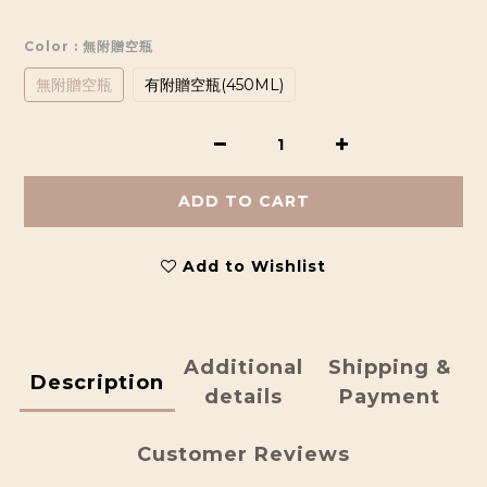
Color
: 無附贈空瓶
無附贈空瓶
有附贈空瓶(450ML)
ADD TO CART
Add to Wishlist
Additional
Shipping &
Description
details
Payment
Customer Reviews