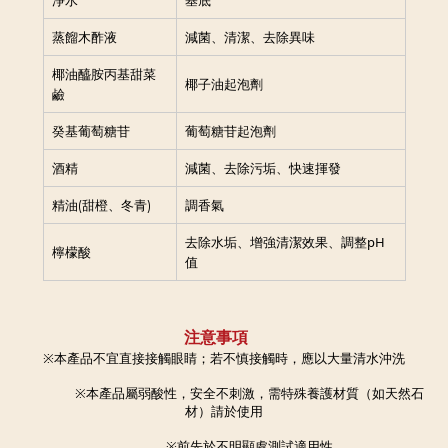
淨水
基底
減菌、清潔、去除異味
蒸餾木酢液
椰油醯胺丙基甜菜
椰子油起泡劑
鹼
癸基葡萄糖苷
葡萄糖苷起泡劑
減菌、去除污垢、快速揮發
酒精
精油(甜橙、冬青)
調香氣
去除水垢、增強清潔效果、調整pH
檸檬酸
值
注意事項
※本產品不宜直接接觸眼睛；若不慎接觸時，應以大量清水沖洗
※本產品屬弱酸性，安全不刺激，需特殊養護材質（如天然石
材）請於使用
※前先於不明顯處測試適用性