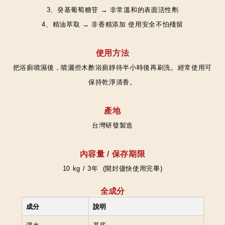
3、癸基葡萄糖苷 → 非常溫和的表面活性劑
4、精油萃取 → 非香精添加 使用安全不怕殘留
使用方法
把浴廁噴濕後，噴灑些木酢浴廁靜待半小時後再刷洗。經常使用可
保持乾淨清香。
產地
台灣研發製造
內容量 / 保存期限
10 kg / 3年 (開封儘快使用完畢)
全成分
成分
說明