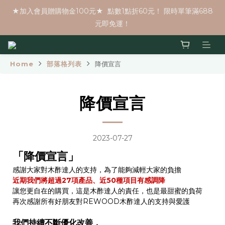
★加入會員贈購物金100元★  點數1點折60元！ 限時單筆滿688
元即免運！
Home
部落格列表
降價宣言
降價宣言
2023-07-27
「降價宣言」
感謝大家對木酢達人的支持，為了能夠減輕大家的負擔
近期我們將超過27項產品、近50種項目有感調降
讓您更自在的購買，這是木酢達人的責任，也是最甜蜜的負荷
再次感謝所有好朋友對REWOOD木酢達人的支持與愛護
我們持續不斷優化改善，