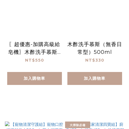
〖超優惠-加購高級給
木酢洗手慕斯（無香日
皂機〗木酢洗手慕斯 1
常型）500ml
000 mL
NT$550
NT$330
加入購物車
加入購物車
大掃除必備