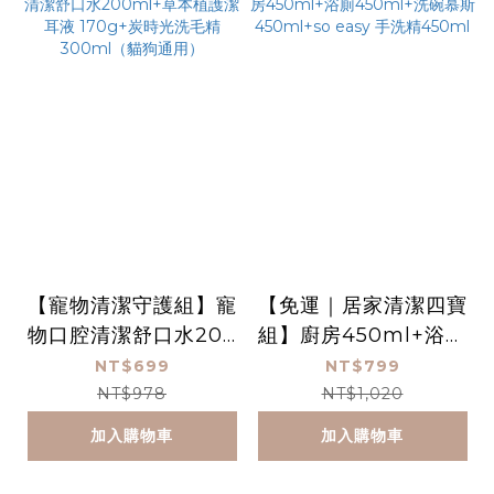
【寵物清潔守護組】寵
【免運｜居家清潔四寶
物口腔清潔舒口水200
組】廚房450ml+浴廁
ml+草本植護潔耳液 1
450ml+洗碗慕斯450
NT$699
NT$799
70g+炭時光洗毛精30
ml+so easy 手洗精4
NT$978
NT$1,020
0ml（貓狗通用）
50ml
加入購物車
加入購物車