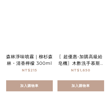
森林淨味噴霧｜柳杉森
〖超優惠-加購高級給
林・清香檸檬 300ml
皂機〗木酢洗手慕斯 1
000 mL*3(贈高機給
NT$215
NT$1,650
皂機)
加入購物車
加入購物車