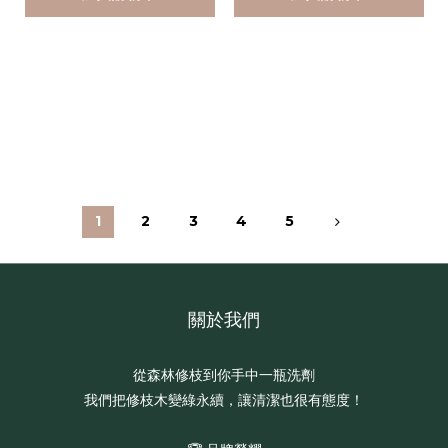
1
2
3
4
5
關於我們
從森林修枝到你手中一瓶洗劑
我們把修枝木變綠永續，讓清潔也很有態度！