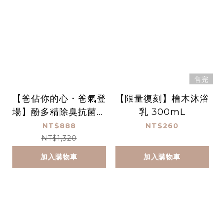
售完
【爸佔你的心・爸氣登
【限量復刻】檜木沐浴
場】酚多精除臭抗菌液
乳 300mL
4900 mL雙入組+贈
NT$888
NT$260
空瓶*1
NT$1,320
加入購物車
加入購物車