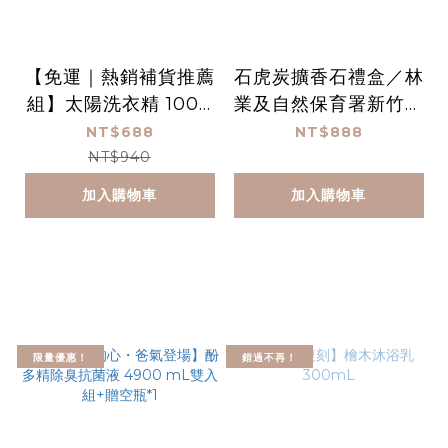
【免運｜熱銷補貨推薦
石虎炭擴香石禮盒／林
組】太陽洗衣精 1000
業及自然保育署新竹分
mL＋浴廁清潔450m
署/交通部公路局中區
NT$688
NT$888
L＋木酢洗碗慕斯340
養護工程分局
NT$940
mL
加入購物車
加入購物車
限量優惠！
錯過不再！