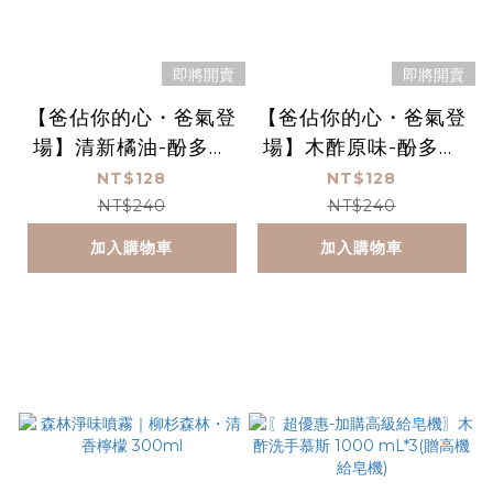
即將開賣
即將開賣
【爸佔你的心・爸氣登
【爸佔你的心・爸氣登
場】清新橘油-酚多精
場】木酢原味-酚多精
除臭抗菌液 1000 mL
除臭抗菌液 1000 mL
NT$128
NT$128
(贈空瓶)
(贈空瓶)
NT$240
NT$240
加入購物車
加入購物車