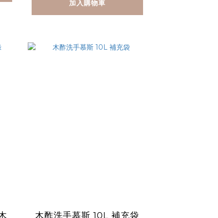
加入購物車
木
木酢洗手慕斯 10L 補充袋