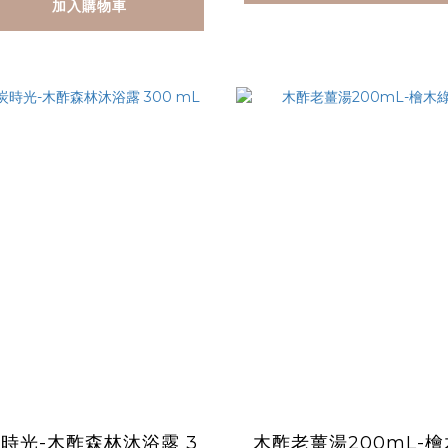
加入購物車
時光-木酢森林沐浴露 3
木酢老薑湯200mL-檜