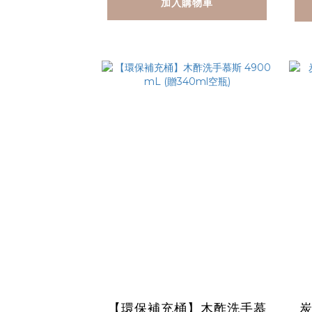
加入購物車
【環保補充桶】木酢洗手慕
炭