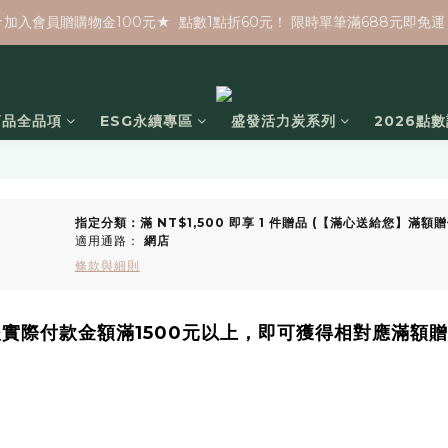
★加入會員贈購物金100元★  點數1點折60元！ 限時單筆滿688元即免運
商品全品項
ESG永續專區
盛發活力炭系列
2026點
指定分類：滿 NT$1,500 即享 1 件贈品 (【滿心送給您】滿
適用通路：
網店
條款與細則
實際付款金額滿1500元以上，即可獲得相對應滿額贈