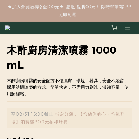
★加入會員贈購物金100元★  點數1點折60元！ 限時單筆滿688
元即免運！
木酢廚房清潔噴霧 1000
mL
木酢廚房噴霧的安全配方不傷肌膚、環境、器具，安全不殘留、
採用隨機隨擦的方式、簡單快速，不需用力刷洗，濃縮容量，使
用超輕鬆。
至
08/31 16:00
截止
指定分類，【爸佔你的心・爸氣登
場】消費滿800元抽棒球椅