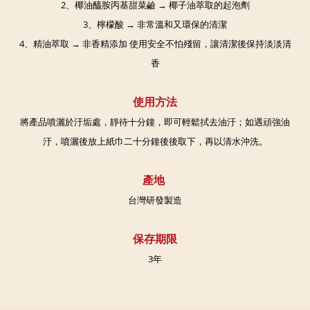
2、椰油醯胺丙基甜菜鹼 → 椰子油萃取的起泡劑
3、檸檬酸 → 非常溫和又環保的清潔
4、精油萃取 → 非香精添加 使用安全不怕殘留，讓清潔後保持淡淡清
香
使用方法
將產品噴灑於汙垢處，靜待十分鐘，即可輕鬆拭去油汙；如遇頑強油
汙，噴灑後放上紙巾二十分鐘後後取下，再以清水沖洗。
產地
台灣研發製造
保存期限
3年