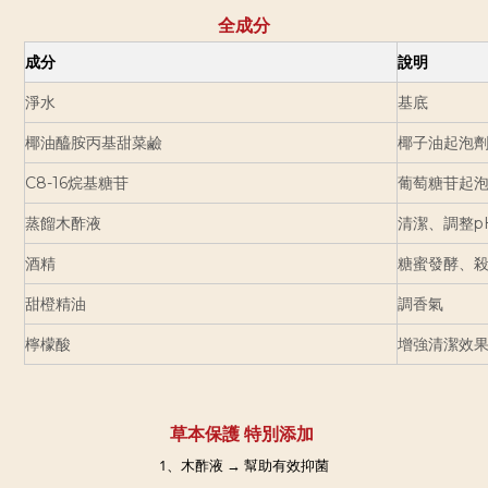
全成分
成分
說明
淨水
基底
椰油醯胺丙基甜菜鹼
椰子油起泡
C8-16烷基糖苷
葡萄糖苷起
蒸餾木酢液
清潔、調整p
酒精
糖蜜發酵、
甜橙精油
調香氣
增強清潔效果
檸檬酸
草本保護 特別添加
1、木酢液 → 幫助有效抑菌