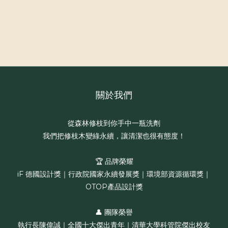
關於我們
從森林修枝到你手中一瓶洗劑
我們把修枝木變綠永續，讓清潔也很有態度！
🏆 品牌榮耀
iF 德國設計獎｜行政院國家永續發展獎｜環境部資源循環獎｜
OTOP產品設計獎
👤 團隊榮譽
執行長陳偉誠｜全國十大傑出青年｜清華大學科管院傑出校友