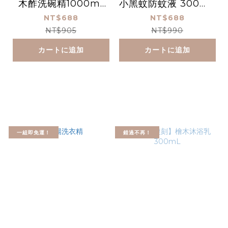
木酢洗碗精1000ml
小黑蚊防蚊液 300mL
+廚房清潔450ml+木
+60mL
NT$688
NT$688
酢洗手慕斯340ml
NT$905
NT$990
カートに追加
カートに追加
一組即免運！
錯過不再！