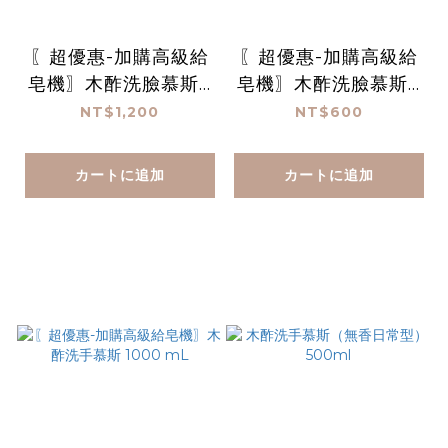
〖超優惠-加購高級給
〖超優惠-加購高級給
皂機〗木酢洗臉慕斯 1
皂機〗木酢洗臉慕斯 1
000 mL*2
000 mL
NT$1,200
NT$600
カートに追加
カートに追加