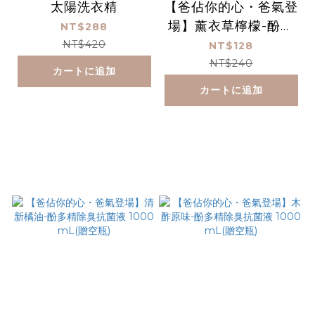
太陽洗衣精
【爸佔你的心・爸氣登
場】薰衣草檸檬-酚多
NT$288
精除臭抗菌液 1000
NT$420
NT$128
mL(贈空瓶)
NT$240
カートに追加
カートに追加