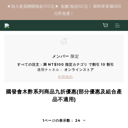
★加入會員贈購物金100元★  點數1點折60元！ 限時單筆滿688
元即免運！
メンバー
限定
すべての注文：満 NT$100 指定カテゴリ で割引 10 割引
適用チャネル：
オンラインストア
利用規約
國發會木酢系列商品九折優惠(部分優惠及組合產
品不適用)
1ページの表示数： 24