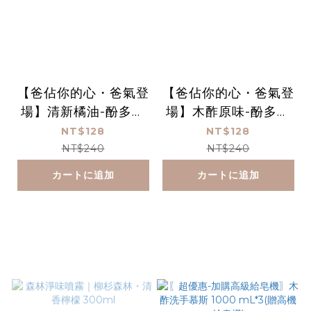
【爸佔你的心・爸氣登
【爸佔你的心・爸氣登
場】清新橘油-酚多精
場】木酢原味-酚多精
除臭抗菌液 1000 mL
除臭抗菌液 1000 mL
NT$128
NT$128
(贈空瓶)
(贈空瓶)
NT$240
NT$240
カートに追加
カートに追加