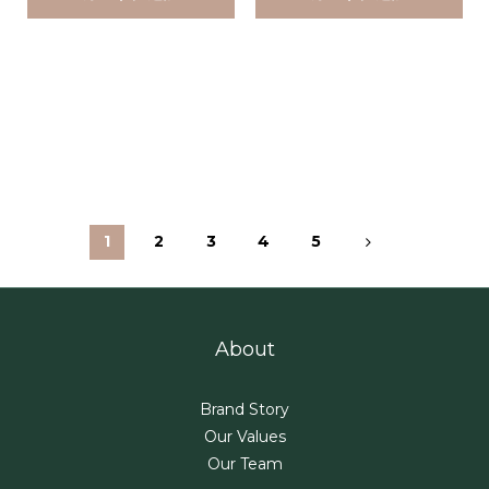
1
2
3
4
5
About
Brand Story
Our Values
Our Team