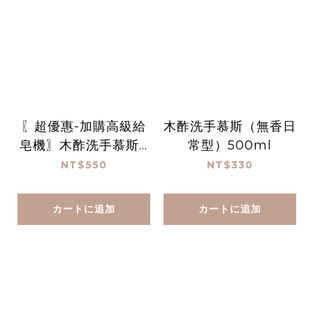
〖超優惠-加購高級給
木酢洗手慕斯（無香日
皂機〗木酢洗手慕斯 1
常型）500ml
000 mL
NT$550
NT$330
カートに追加
カートに追加