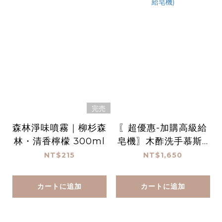
完売
森林淨味噴霧｜柳杉森
〖超優惠-加購高級給
林・清香檸檬 300ml
皂機〗木酢洗手慕斯 1
000 mL*3(贈高機給
NT$215
NT$1,650
皂機)
カートに追加
カートに追加