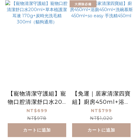
大掃除必備
【寵物清潔守護組】寵
【免運｜居家清潔四寶
物口腔清潔舒口水200
組】廚房450ml+浴廁
ml+草本植護潔耳液 1
450ml+洗碗慕斯450
NT$699
NT$799
70g+炭時光洗毛精30
ml+so easy 手洗精4
NT$978
NT$1,020
0ml（貓狗通用）
50ml
カートに追加
カートに追加