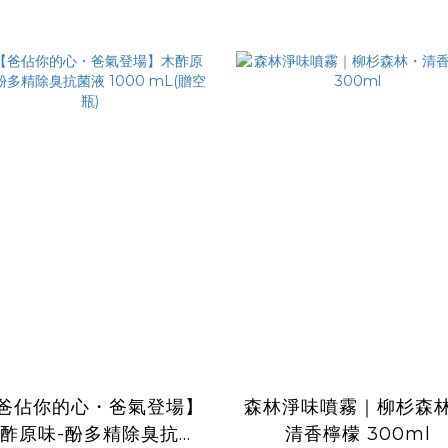
爸佔你的心・爸氣登場】
森林淨味噴霧｜柳杉森
酢原味-酚多精除臭抗菌
清香檸檬 300ml