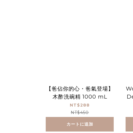
【爸佔你的心・爸氣登場】
Wo
木酢洗碗精 1000 mL
D
e
NT$288
NT$450
カートに追加