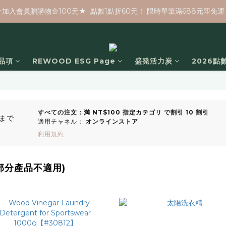
★加入會員贈購物金100元★  點數1點折60元！ 限時單筆滿688元即免運
品項
REWOOD ESG Page
盛発活力炭
2026點
すべての注文：満 NT$100 指定カテゴリ で割引 10 割引
まで
適用チャネル：
オンラインストア
利用規約
部分產品不適用)