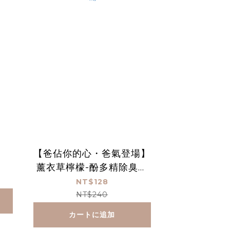
【爸佔你的心・爸氣登場】
薰衣草檸檬-酚多精除臭抗
菌液 1000 mL(贈空瓶)
NT$128
NT$240
カートに追加