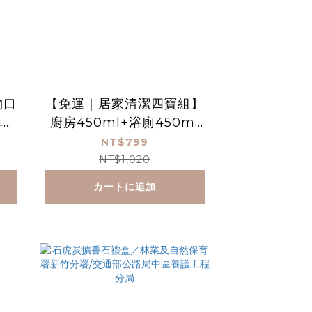
物口
【免運｜居家清潔四寶組】
草本
廚房450ml+浴廁450ml
時光
+洗碗慕斯450ml+so eas
NT$799
通
y 手洗精450ml
NT$1,020
カートに追加