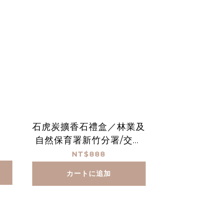
石虎炭擴香石禮盒／林業及
自然保育署新竹分署/交通
部公路局中區養護工程分局
NT$888
カートに追加