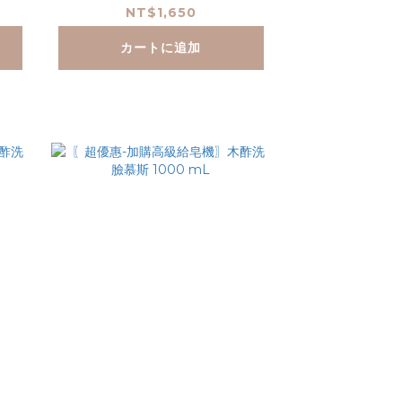
mL*3(贈高機給皂機)
NT$1,650
カートに追加