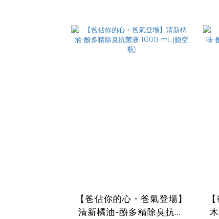
【爸佔你的心・爸氣登場】
【
清新橘油-酚多精除臭抗菌
木