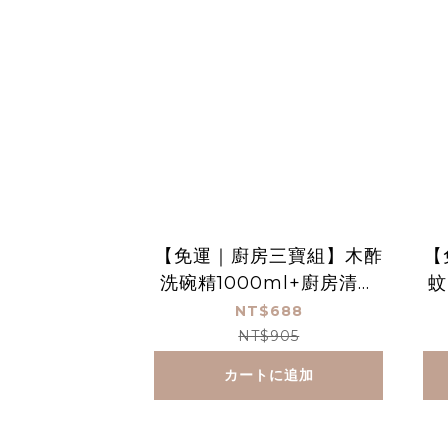
【免運｜廚房三寶組】木酢
【
洗碗精1000ml+廚房清潔
蚊
450ml+木酢洗手慕斯340
NT$688
ml
NT$905
カートに追加