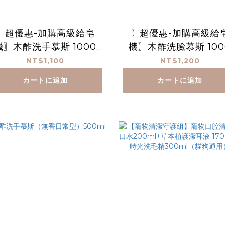
〖超優惠-加購高級給皂
〖超優惠-加購高級給
機〗木酢洗手慕斯 1000
機〗木酢洗臉慕斯 100
mL*2
mL*2
NT$1,100
NT$1,200
カートに追加
カートに追加