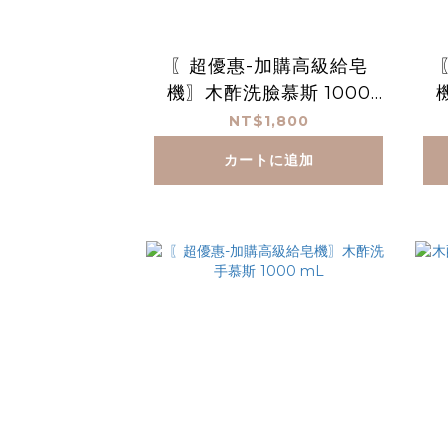
〖超優惠-加購高級給皂
機〗木酢洗臉慕斯 1000
mL*3(贈高級給皂機)
NT$1,800
カートに追加