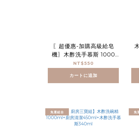
〖超優惠-加購高級給皂
機〗木酢洗手慕斯 1000
mL
NT$550
カートに追加
免運組合
免