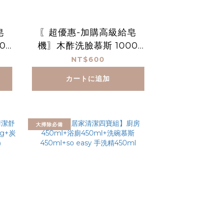
皂
〖超優惠-加購高級給皂
0
機〗木酢洗臉慕斯 1000
mL
NT$600
カートに追加
大掃除必備