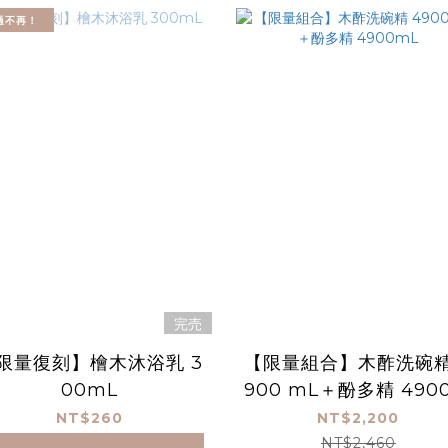
過不再！
完売
限量復刻】檜木沐浴乳 3
【限量組合】木酢洗碗精
00mL
900 mL＋酚多精 490
L
NT$260
NT$2,200
NT$2,460