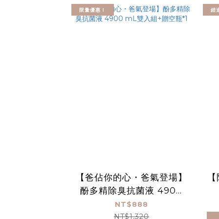
限量優惠！
錯
【爸佔你的心・爸氣登場】
【
酚多精除臭抗菌液 4900
mL雙入組+贈空瓶*1
NT$888
NT$1,320