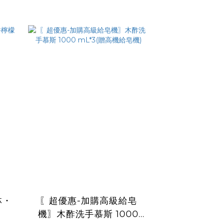
林・
〖超優惠-加購高級給皂
機〗木酢洗手慕斯 1000