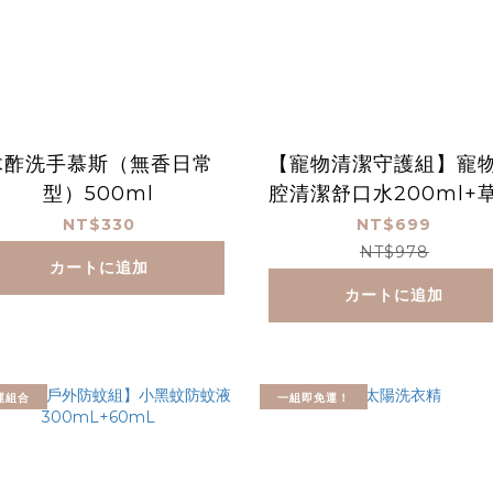
木酢洗手慕斯（無香日常
【寵物清潔守護組】寵
型）500ml
腔清潔舒口水200ml+
植護潔耳液 170g+炭
NT$330
NT$699
洗毛精300ml（貓狗
NT$978
カートに追加
用）
カートに追加
運組合
一組即免運！