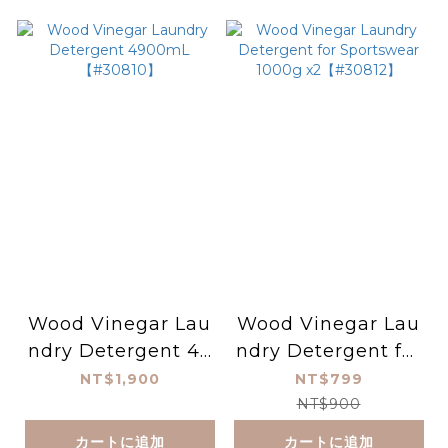
Wood Vinegar Lau
Wood Vinegar Lau
ndry Detergent 49
ndry Detergent for
00mL 【#30810】
Sportswear 1000g
NT$1,900
NT$799
x2【#30812】
NT$900
カートに追加
カートに追加