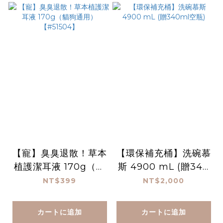
【寵】臭臭退散！草本
【環保補充桶】洗碗慕
植護潔耳液 170g（貓
斯 4900 mL (贈340
狗通用）【#51504】
ml空瓶)
NT$399
NT$2,000
カートに追加
カートに追加