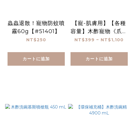
蟲蟲退散！寵物防蚊噴
【寵-肌膚用】【各種
霧60g【#51401】
容量】木酢寵物《爪子
清潔慕斯》《污垢終
NT$250
NT$399 ~ NT$1,100
結》- 矽膠刷頭版
カートに追加
カートに追加