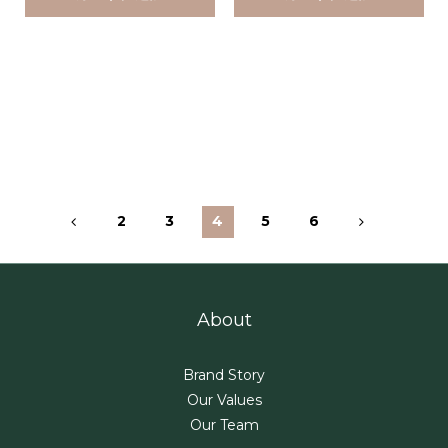
2
3
4
5
6
About
Brand Story
Our Values
Our Team